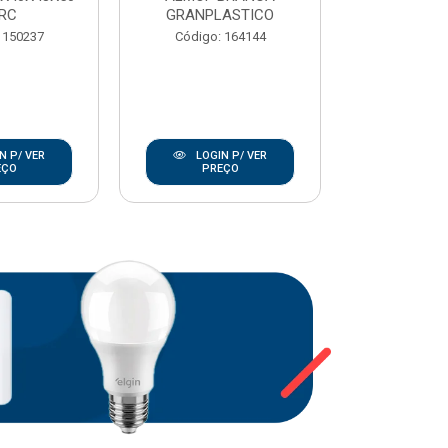
RC
GRANPLASTICO
Código:
 150237
Código: 164144
N P/ VER
LOGIN P/ VER
LOGIN
EÇO
PREÇO
PRE