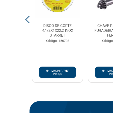
DE CORTE
DISCO DE CORTE
CHAVE P
7/8 INOX
4.1/2X1X22,2 INOX
FURADEIRA
ANLEY
STARRET
FE
go: 846
Código: 156708
Código
IN P/ VER
LOGIN P/ VER
LOGI
REÇO
PREÇO
PR