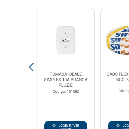
 LED POP
TOMADA IDEALE
CABO FLEX
 QUADRADO
SIMPLES 10A BRANCA
BCO 7
 LUZ BRANCO
PLUZIE
K AV...
Códig
Código: 151582
: 167938
IN P/ VER
LOGIN P/ VER
LOGI