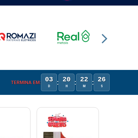
03
20
22
25
:
:
:
TERMINA EM:
D
H
M
S