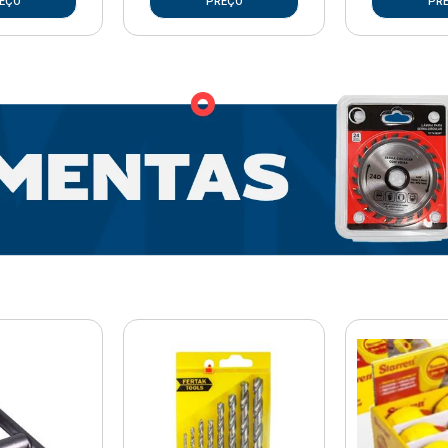
EÇO
PREÇO
PR