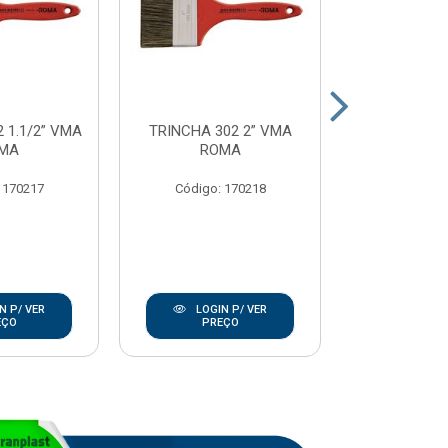
 1.1/2” VMA
TRINCHA 302 2” VMA
TRINCHA 302
MA
ROMA
RO
 170217
Código: 170218
Código:
N P/ VER
LOGIN P/ VER
LOGIN
EÇO
PREÇO
PRE