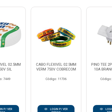
IVEL 02.5MM
CABO FLEXIVEL 02.5MM
PINO TEE 2P
50V SIL
VERM 750V COBRECOM
10A BRAN
o: 7449
Código: 11736
Código:
N P/ VER
LOGIN P/ VER
LOGI