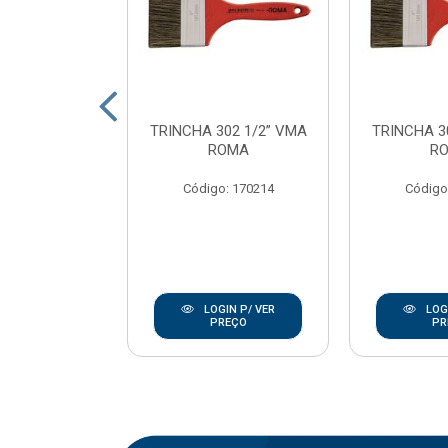
SINT ECOTEC
TRINCHA 302 1/2” VMA
TRINCHA 3
23CM C/CB
ROMA
R
OMA
Código: 170214
Código
: 170237
IN P/ VER
LOGIN P/ VER
LOGI
REÇO
PREÇO
PR