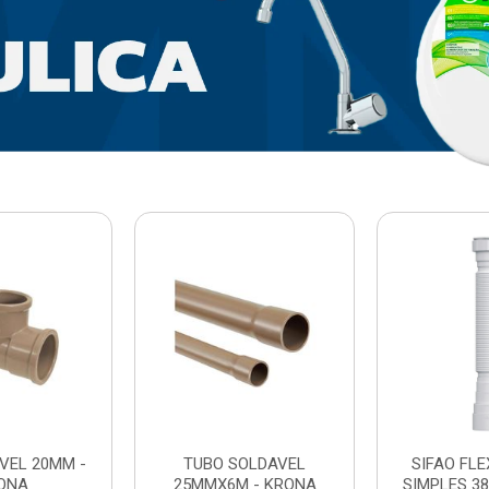
VEL 20MM -
TUBO SOLDAVEL
SIFAO FL
ONA
25MMX6M - KRONA
SIMPLES 3