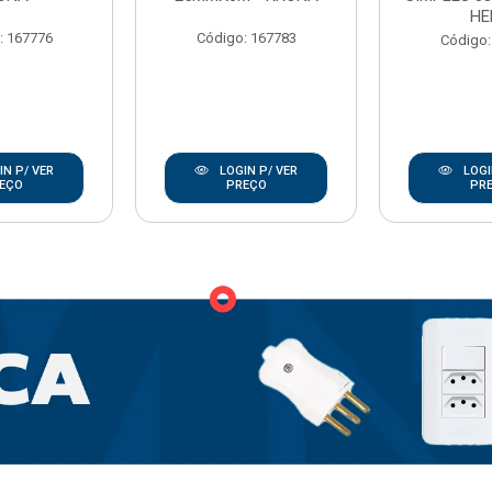
HE
: 167776
Código: 167783
Código:
N P/ VER
LOGIN P/ VER
LOGI
EÇO
PREÇO
PR