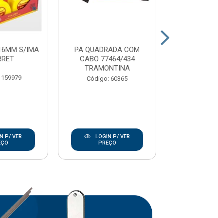
16MM S/IMA
PA QUADRADA COM
CARRO MAO 
RRET
CABO 77464/434
EXTRA
TRAMONTINA
TRAMO
 159979
Código: 60365
Código:
N P/ VER
LOGIN P/ VER
LOGIN
EÇO
PREÇO
PRE