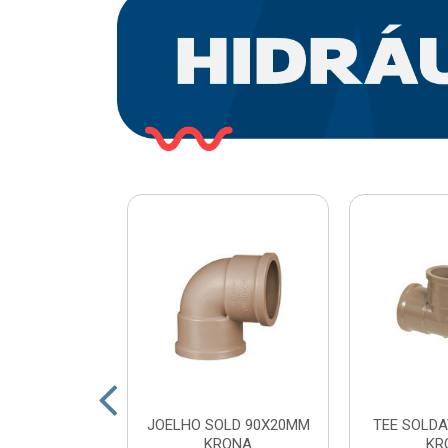
O PLASTICO
JOELHO SOLD 90X20MM
TEE SOLDA
 COM ESFERA
KRONA
KR