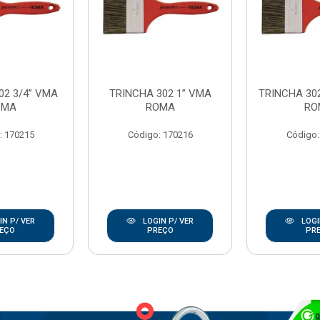
02 3/4” VMA
TRINCHA 302 1” VMA
TRINCHA 302
OMA
ROMA
RO
: 170215
Código: 170216
Código:
N P/ VER
LOGIN P/ VER
LOGI
EÇO
PREÇO
PR