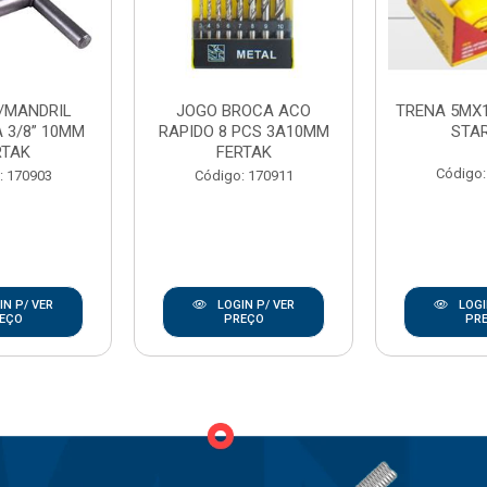
/MANDRIL
JOGO BROCA ACO
TRENA 5MX
 3/8” 10MM
RAPIDO 8 PCS 3A10MM
STA
RTAK
FERTAK
Código:
: 170903
Código: 170911
N P/ VER
LOGIN P/ VER
LOGI
EÇO
PREÇO
PR