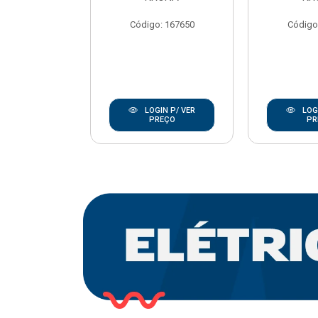
REBOUCAS
Código: 167650
Código
o: 20668
IN P/ VER
LOGIN P/ VER
LOGI
REÇO
PREÇO
PR