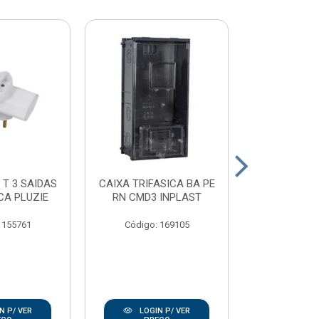
 T 3 SAIDAS
CAIXA TRIFASICA BA PE
PLAFON
CA PLUZIE
RN CMD3 INPLAST
PORCELAN
100W E2
 155761
Código: 169105
Código:
N P/ VER
LOGIN P/ VER
LOGIN