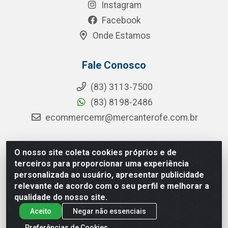
Instagram
Facebook
Onde Estamos
Fale Conosco
(83) 3113-7500
(83) 8198-2486
ecommercemr@mercanterofe.com.br
O nosso site coleta cookies próprios e de
MR Distribuidora - Rua Hortêncio Ribeiro de Luna, 3777 -
terceiros para proporcionar uma experiência
Distrito Industrial, João Pessoa/PB - CEP 58081-400 -
personalizada ao usuário, apresentar publicidade
CNPJ 35.428.312/0001-85
relevante de acordo com o seu perfil e melhorar a
qualidade do nosso site.
Aceito
Negar não essenciais
Preferências de Cookies