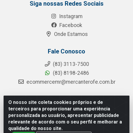
Siga nossas Redes Sociais
Instagram
Facebook
Onde Estamos
Fale Conosco
(83) 3113-7500
(83) 8198-2486
ecommercemr@mercanterofe.com.br
O nosso site coleta cookies próprios e de
MR Distribuidora - Rua Hortêncio Ribeiro de Luna, 3777 -
terceiros para proporcionar uma experiência
Distrito Industrial, João Pessoa/PB - CEP 58081-400 -
personalizada ao usuário, apresentar publicidade
CNPJ 35.428.312/0001-85
relevante de acordo com o seu perfil e melhorar a
qualidade do nosso site.