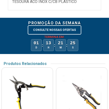
TESOURA ACO INOX C/CB PLASTICO
PROMOÇÃO DA SEMANA
CONSULTE NOSSAS OFERTAS
TERMINA EM:
01
13
21
25
:
:
:
D
H
M
S
Produtos Relacionados