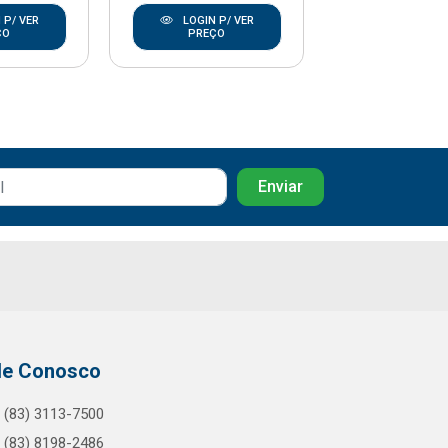
 P/ VER
LOGIN P/ VER
LOGIN P/
ÇO
PREÇO
PREÇO
le Conosco
(83) 3113-7500
(83) 8198-2486