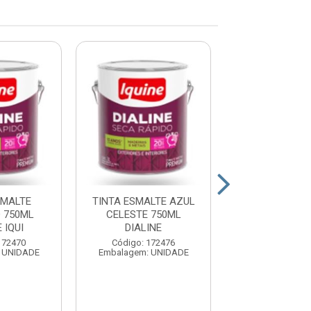
SMALTE
TINTA ESMALTE AZUL
TINTA ESMALT
 750ML
CELESTE 750ML
DEL 750ML DIA
 IQUI
DIALINE
Código: 17
172470
Código: 172476
Embalagem: U
 UNIDADE
Embalagem: UNIDADE