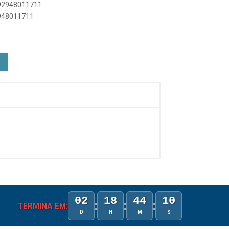
892948011711
2948011711
02
18
44
09
:
:
:
TERMINA EM:
D
H
M
S