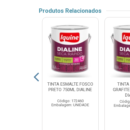
Produtos Relacionados
TA ESMALTE
TINTA ESMALTE FOSCO
TINTA
ANJA 750ML
PRETO 750ML DIALINE
GRAFITE
ALINE IQUI
DI
Código: 172460
digo: 172518
Códig
Embalagem: UNIDADE
agem: UNIDADE
Embalag