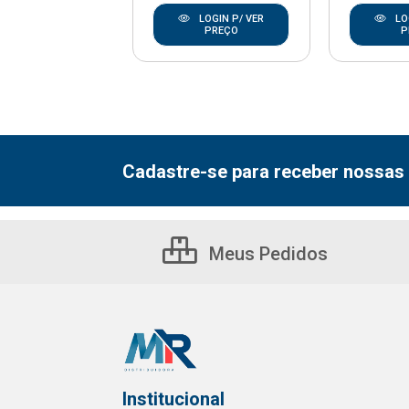
LOGIN P/ VER
LOGIN P/ VER
LO
PREÇO
PREÇO
P
Cadastre-se para receber nossas 
Meus Pedidos
Institucional