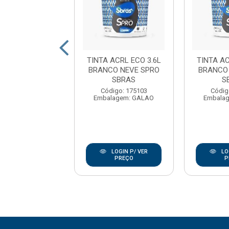
 ACRL ECO 3.6L
TINTA ACRL ECO 3.6L
TINTA AC
E UMBU SPRO
BRANCO NEVE SPRO
BRANCO
SBRAS
SBRAS
S
digo: 175117
Código: 175103
Códig
lagem: GALAO
Embalagem: GALAO
Embala
LOGIN P/ VER
LOGIN P/ VER
LO
PREÇO
PREÇO
P