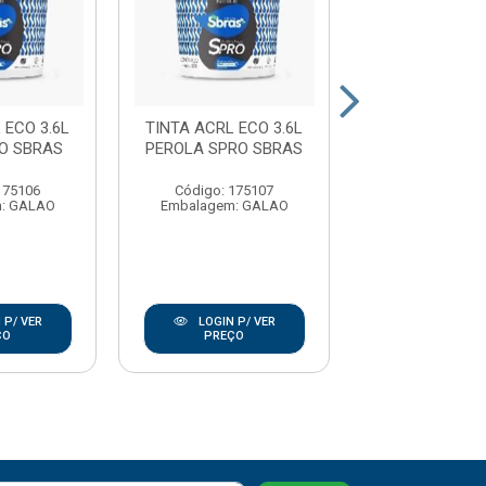
 ECO 3.6L
TINTA ACRL ECO 3.6L
TINTA ACRL E
O SBRAS
PEROLA SPRO SBRAS
MARFIM SPRO
175106
Código: 175107
Código: 17
: GALAO
Embalagem: GALAO
Embalagem: 
 P/ VER
LOGIN P/ VER
LOGIN P/
ÇO
PREÇO
PREÇO