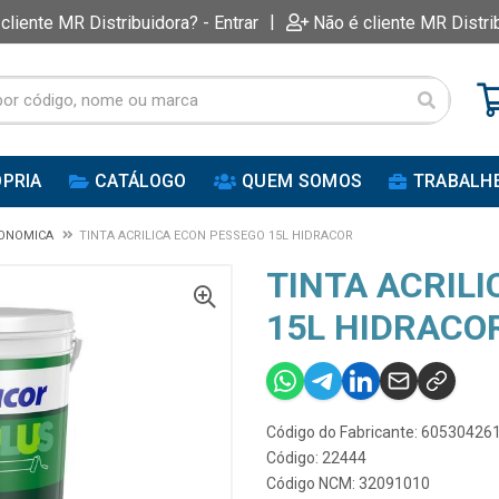
|
 cliente MR Distribuidora? - Entrar
Não é cliente MR Distri
PRIA
CATÁLOGO
QUEM SOMOS
TRABALH
CONOMICA
TINTA ACRILICA ECON PESSEGO 15L HIDRACOR
TINTA ACRIL
15L HIDRACO
Código do Fabricante: 60530426
Código: 22444
Código NCM: 32091010