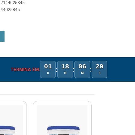
897144025845
7144025845
01
18
06
29
:
:
:
TERMINA EM:
D
H
M
S