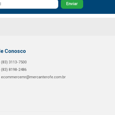
le Conosco
(83) 3113-7500
(83) 8198-2486
ecommercemr@mercanterofe.com.br