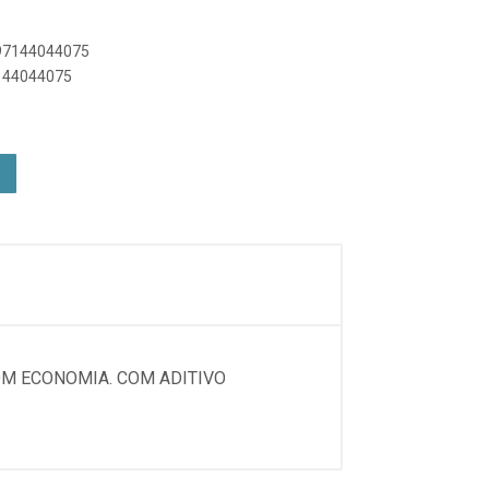
897144044075
7144044075
OM ECONOMIA. COM ADITIVO