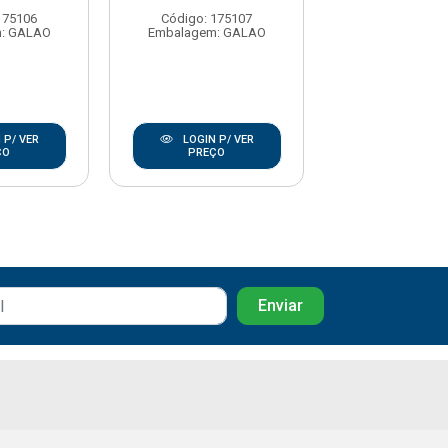
175106
Código: 175107
Código: 17
: GALAO
Embalagem: GALAO
Embalagem: 
 P/ VER
LOGIN P/ VER
LOGIN P/
ÇO
PREÇO
PREÇO