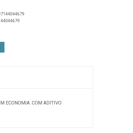
897144044679
7144044679
OM ECONOMIA. COM ADITIVO