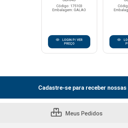
digo: 175117
Código: 175103
Códig
lagem: GALAO
Embalagem: GALAO
Embala
LOGIN P/ VER
LOGIN P/ VER
LO
PREÇO
PREÇO
P
Cadastre-se para receber nossas 
Meus Pedidos