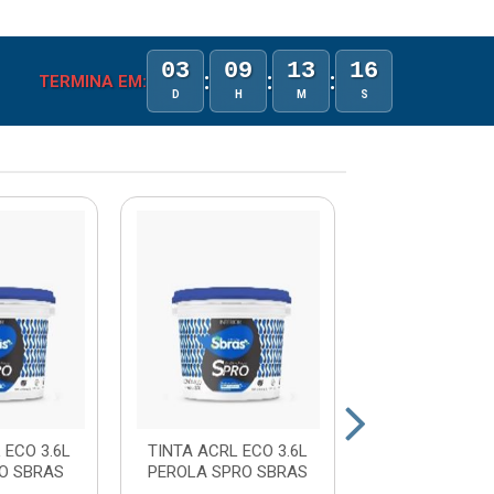
03
09
13
15
:
:
:
TERMINA EM:
D
H
M
S
 ECO 3.6L
TINTA ACRL ECO 3.6L
TINTA ACRL E
O SBRAS
PEROLA SPRO SBRAS
MARFIM SPRO