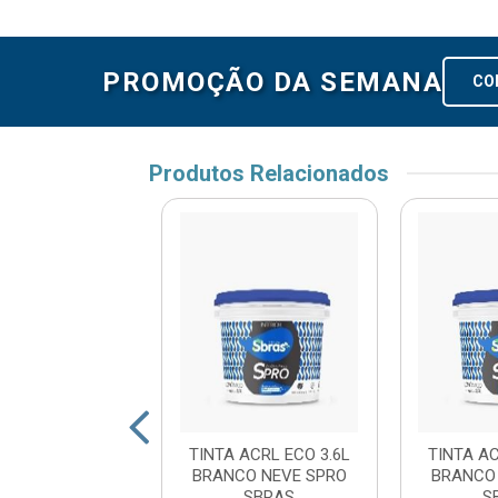
PROMOÇÃO DA SEMANA
CO
Produtos Relacionados
 ACRL ECO 3.6L
TINTA ACRL ECO 3.6L
TINTA AC
E UMBU SPRO
BRANCO NEVE SPRO
BRANCO
SBRAS
SBRAS
S