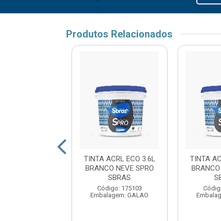
Produtos Relacionados
 ACRL ECO 3.6L
TINTA ACRL ECO 3.6L
TINTA AC
E UMBU SPRO
BRANCO NEVE SPRO
BRANCO
SBRAS
SBRAS
S
digo: 175117
Código: 175103
Códig
lagem: GALAO
Embalagem: GALAO
Embala