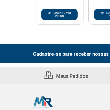
LOGIN P/ VER
LOGIN P/ VER
LO
PREÇO
PREÇO
P
Cadastre-se para receber nossas 
Meus Pedidos