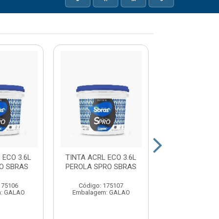
 ECO 3.6L
TINTA ACRL ECO 3.6L
TINTA ACRL E
O SBRAS
PEROLA SPRO SBRAS
MARFIM SPRO
175106
Código: 175107
Código: 17
: GALAO
Embalagem: GALAO
Embalagem: 