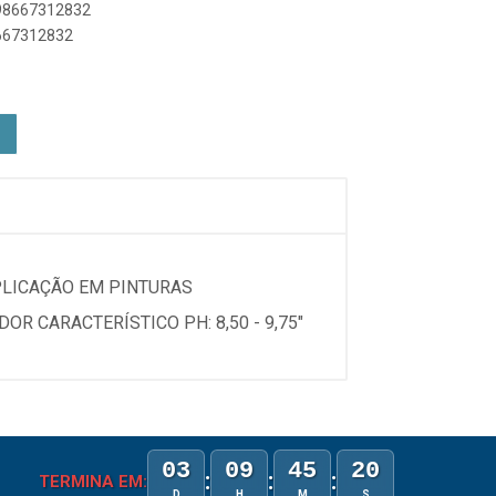
898667312832
8667312832
PLICAÇÃO EM PINTURAS
OR CARACTERÍSTICO PH: 8,50 - 9,75"
03
09
45
20
:
:
:
TERMINA EM:
D
H
M
S