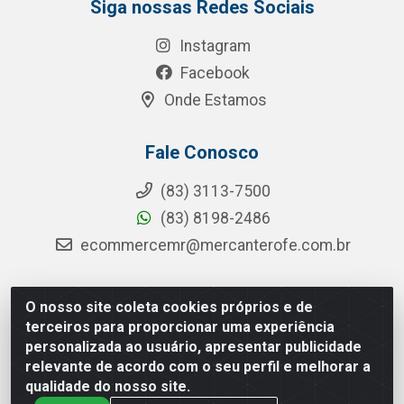
Siga nossas Redes Sociais
Instagram
Facebook
Onde Estamos
Fale Conosco
(83) 3113-7500
(83) 8198-2486
ecommercemr@mercanterofe.com.br
O nosso site coleta cookies próprios e de
MR Distribuidora - Rua Hortêncio Ribeiro de Luna, 3777 -
terceiros para proporcionar uma experiência
Distrito Industrial, João Pessoa/PB - CEP 58081-400 -
personalizada ao usuário, apresentar publicidade
CNPJ 35.428.312/0001-85
relevante de acordo com o seu perfil e melhorar a
qualidade do nosso site.