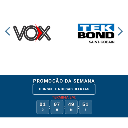
PROMOÇÃO DA SEMANA
CONSULTE NOSSAS OFERTAS
TERMINA EM:
01
07
49
51
:
:
:
D
H
M
S