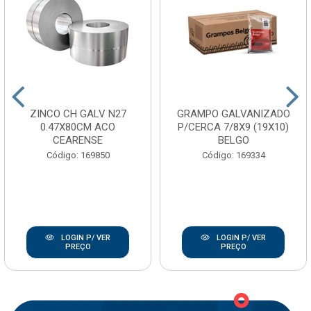
ZINCO CH GALV N27
GRAMPO GALVANIZADO
0.47X80CM ACO
P/CERCA 7/8X9 (19X10)
CEARENSE
BELGO
Código: 169850
Código: 169334
LOGIN P/ VER
LOGIN P/ VER
PREÇO
PREÇO