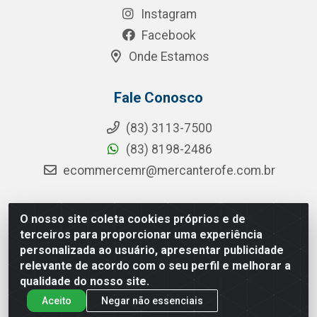
Instagram
Facebook
Onde Estamos
Fale Conosco
(83) 3113-7500
(83) 8198-2486
ecommercemr@mercanterofe.com.br
O nosso site coleta cookies próprios e de
MR Distribuidora - Rua Hortêncio Ribeiro de Luna, 3777 -
terceiros para proporcionar uma experiência
Distrito Industrial, João Pessoa/PB - CEP 58081-400 - CNPJ
personalizada ao usuário, apresentar publicidade
35.428.312/0001-85
relevante de acordo com o seu perfil e melhorar a
qualidade do nosso site.
Aceito
Negar não essenciais