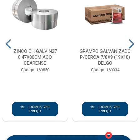
ZINCO CH GALV N27
GRAMPO GALVANIZADO
0.47X80CM ACO
P/CERCA 7/8X9 (19X10)
CEARENSE
BELGO
Código: 169850
Código: 169334
LOGIN P/ VER
LOGIN P/ VER
PREÇO
PREÇO