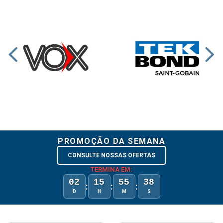
PROMOÇÃO DA SEMANA
CONSULTE NOSSAS OFERTAS
TERMINA EM:
02
15
55
38
:
:
:
D
H
M
S