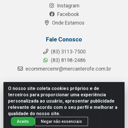
Instagram
Facebook
Onde Estamos
Fale Conosco
(83) 3113-7500
(83) 8198-2486
ecommercemr@mercanterofe.com.br
O nosso site coleta cookies próprios e de
MR Distribuidora - Rua Hortêncio Ribeiro de Luna, 3777 -
terceiros para proporcionar uma experiência
Distrito Industrial, João Pessoa/PB - CEP 58081-400 - CNPJ
personalizada ao usuário, apresentar publicidade
35.428.312/0001-85
relevante de acordo com o seu perfil e melhorar a
qualidade do nosso site.
Aceito
Negar não essenciais