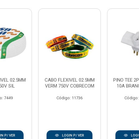
IVEL 02.5MM
CABO FLEXIVEL 02.5MM
PINO TEE 2P
50V SIL
VERM 750V COBRECOM
10A BRAN
o: 7449
Código: 11736
Código:
N P/ VER
LOGIN P/ VER
LOGI