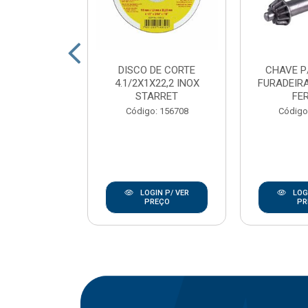
DE CORTE
DISCO DE CORTE
CHAVE P
7/8 INOX
4.1/2X1X22,2 INOX
FURADEIRA
ANLEY
STARRET
FE
go: 846
Código: 156708
Código
IN P/ VER
LOGIN P/ VER
LOGI
REÇO
PREÇO
PR