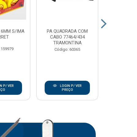
16MM S/IMA
PA QUADRADA COM
CARRO MAO 
RRET
CABO 77464/434
EXTRA
TRAMONTINA
TRAMO
 159979
Código: 60365
Código:
N P/ VER
LOGIN P/ VER
LOGIN
EÇO
PREÇO
PRE