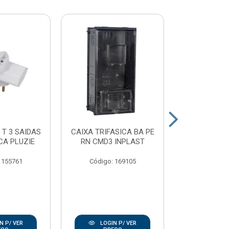
 T 3 SAIDAS
CAIXA TRIFASICA BA PE
PLAFON
CA PLUZIE
RN CMD3 INPLAST
PORCELAN
100W E2
 155761
Código: 169105
Código:
N P/ VER
LOGIN P/ VER
LOGIN