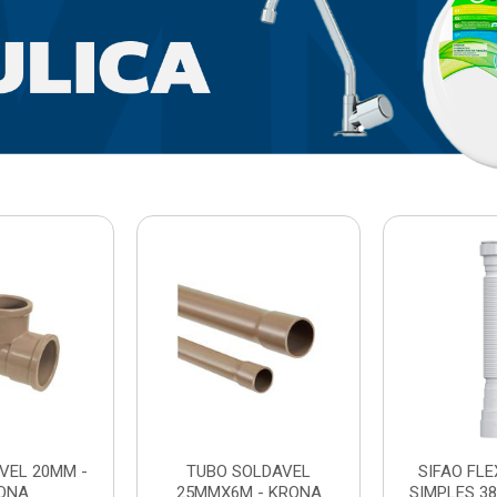
VEL 20MM -
TUBO SOLDAVEL
SIFAO FL
ONA
25MMX6M - KRONA
SIMPLES 3