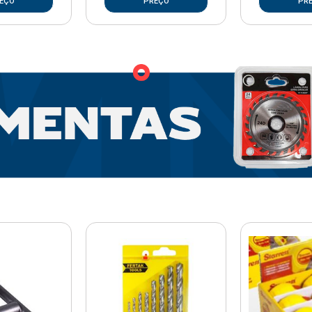
EÇO
PREÇO
PR