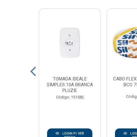
 LED POP
TOMADA IDEALE
CABO FLEX
 QUADRADO
SIMPLES 10A BRANCA
BCO 7
 LUZ BRANCO
PLUZIE
K AV...
Códig
Código: 151582
: 167938
IN P/ VER
LOGIN P/ VER
LOGI