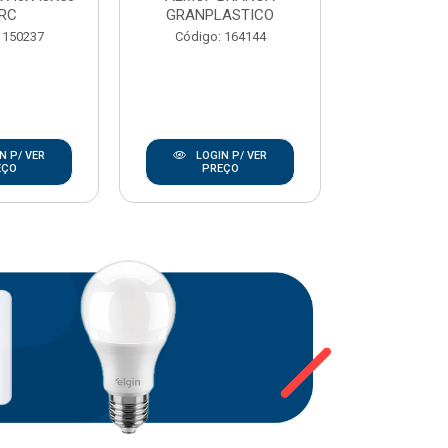
RC
GRANPLASTICO
Código:
 150237
Código: 164144
N P/ VER
LOGIN P/ VER
LOGIN
EÇO
PREÇO
PRE