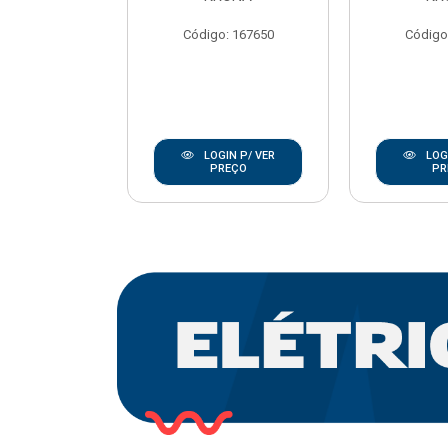
REBOUCAS
Código: 167650
Código
o: 20668
IN P/ VER
LOGIN P/ VER
LOGI
REÇO
PREÇO
PR