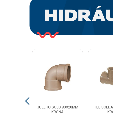
O PLASTICO
JOELHO SOLD 90X20MM
TEE SOLDA
 COM ESFERA
KRONA
KR