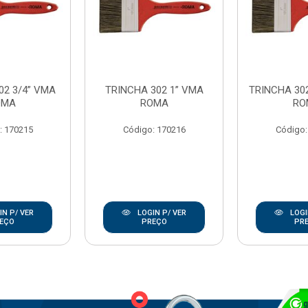
02 3/4” VMA
TRINCHA 302 1” VMA
TRINCHA 302
OMA
ROMA
RO
: 170215
Código: 170216
Código:
N P/ VER
LOGIN P/ VER
LOGI
EÇO
PREÇO
PR