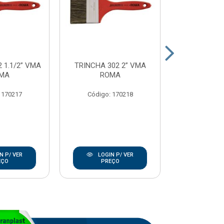
 1.1/2” VMA
TRINCHA 302 2” VMA
TRINCHA 302
MA
ROMA
RO
 170217
Código: 170218
Código:
N P/ VER
LOGIN P/ VER
LOGIN
EÇO
PREÇO
PRE