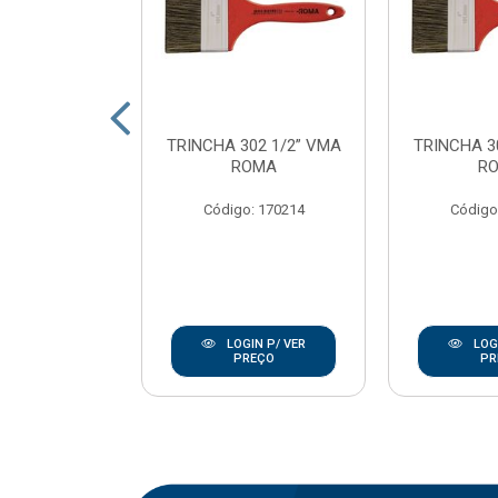
SINT ECOTEC
TRINCHA 302 1/2” VMA
TRINCHA 3
23CM C/CB
ROMA
R
OMA
Código: 170214
Código
: 170237
IN P/ VER
LOGIN P/ VER
LOGI
REÇO
PREÇO
PR