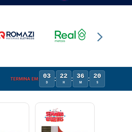
03
22
36
19
:
:
:
TERMINA EM:
D
H
M
S