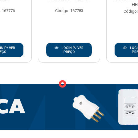
HE
: 167776
Código: 167783
Código:
N P/ VER
LOGIN P/ VER
LOGI
EÇO
PREÇO
PR