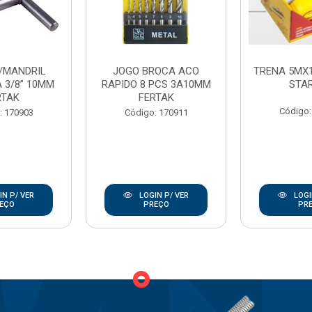
/MANDRIL
JOGO BROCA ACO
TRENA 5MX
 3/8” 10MM
RAPIDO 8 PCS 3A10MM
STA
RTAK
FERTAK
Código:
: 170903
Código: 170911
N P/ VER
LOGIN P/ VER
LOGI
EÇO
PREÇO
PR