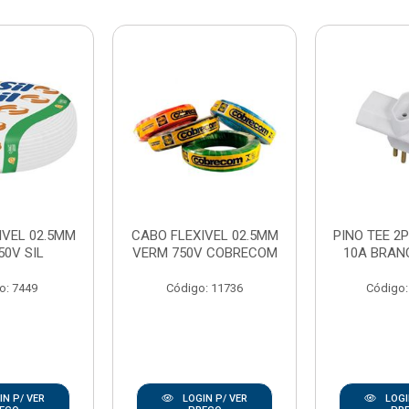
IVEL 02.5MM
CABO FLEXIVEL 02.5MM
PINO TEE 2P
50V SIL
VERM 750V COBRECOM
10A BRAN
o: 7449
Código: 11736
Código:
N P/ VER
LOGIN P/ VER
LOGI