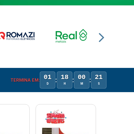
01
18
00
20
:
:
:
TERMINA EM:
D
H
M
S