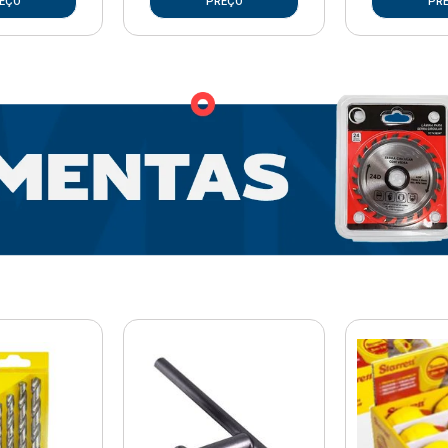
EÇO
PREÇO
PR