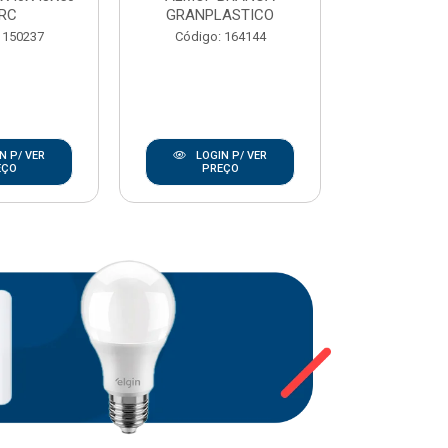
RC
GRANPLASTICO
Código:
 150237
Código: 164144
N P/ VER
LOGIN P/ VER
LOGIN
EÇO
PREÇO
PRE