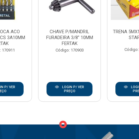
ROCA ACO
CHAVE P/MANDRIL
TRENA 5MX
PCS 3A10MM
FURADEIRA 3/8” 10MM
STA
RTAK
FERTAK
Código:
: 170911
Código: 170903
N P/ VER
LOGIN P/ VER
LOGI
EÇO
PREÇO
PR