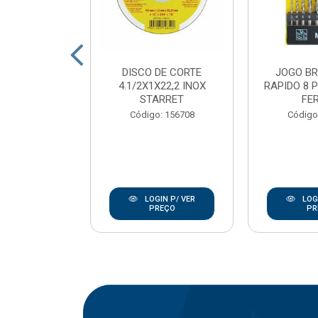
DE CORTE
DISCO DE CORTE
JOGO B
7/8 INOX
4.1/2X1X22,2 INOX
RAPIDO 8 
ANLEY
STARRET
FE
go: 846
Código: 156708
Código
IN P/ VER
LOGIN P/ VER
LOGI
REÇO
PREÇO
PR