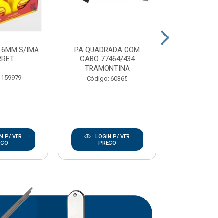
16MM S/IMA
PA QUADRADA COM
CARRO MAO 
RRET
CABO 77464/434
EXTRA
TRAMONTINA
TRAMO
 159979
Código: 60365
Código:
N P/ VER
LOGIN P/ VER
LOGIN
EÇO
PREÇO
PRE