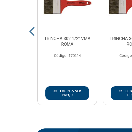
SINT ECOTEC
TRINCHA 302 1/2” VMA
TRINCHA 3
23CM C/CB
ROMA
R
OMA
Código: 170214
Código
: 170237
IN P/ VER
LOGIN P/ VER
LOGI
REÇO
PREÇO
PR