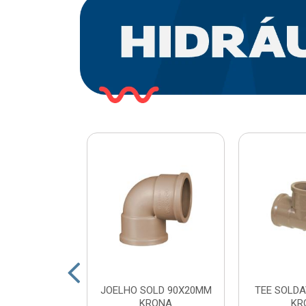
O PLASTICO
JOELHO SOLD 90X20MM
TEE SOLDA
 COM ESFERA
KRONA
KR