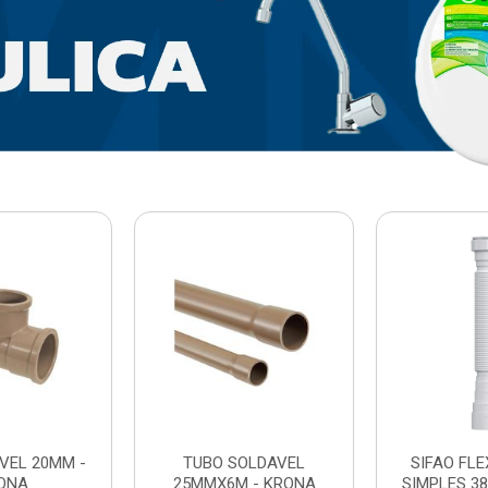
VEL 20MM -
TUBO SOLDAVEL
SIFAO FL
ONA
25MMX6M - KRONA
SIMPLES 3