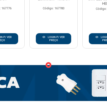
HE
: 167776
Código: 167783
Código:
N P/ VER
LOGIN P/ VER
LOGI
EÇO
PREÇO
PR