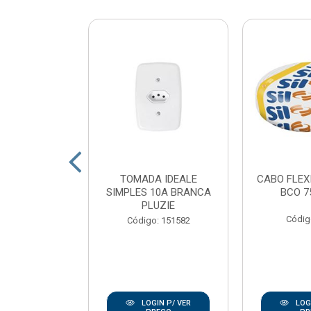
 LED POP
TOMADA IDEALE
CABO FLEX
 QUADRADO
SIMPLES 10A BRANCA
BCO 7
 LUZ BRANCO
PLUZIE
K AV...
Códig
Código: 151582
: 167938
IN P/ VER
LOGIN P/ VER
LOGI