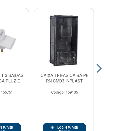
 T 3 SAIDAS
CAIXA TRIFASICA BA PE
PLAFON
CA PLUZIE
RN CMD3 INPLAST
PORCELAN
100W E2
 155761
Código: 169105
Código:
N P/ VER
LOGIN P/ VER
LOGIN