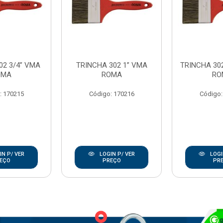
02 3/4” VMA
TRINCHA 302 1” VMA
TRINCHA 302
OMA
ROMA
RO
: 170215
Código: 170216
Código:
N P/ VER
LOGIN P/ VER
LOGI
EÇO
PREÇO
PR