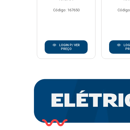
REBOUCAS
Código: 167650
Código
o: 20668
IN P/ VER
LOGIN P/ VER
LOGI
REÇO
PREÇO
PR