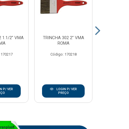
 1.1/2” VMA
TRINCHA 302 2” VMA
TRINCHA 302
MA
ROMA
RO
 170217
Código: 170218
Código:
N P/ VER
LOGIN P/ VER
LOGIN
EÇO
PREÇO
PRE