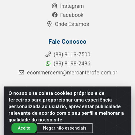
Instagram
Facebook
Onde Estamos
Fale Conosco
(83) 3113-7500
(83) 8198-2486
ecommercemr@mercanterofe.com.br
O nosso site coleta cookies próprios e de
MR Distribuidora - Rua Hortêncio Ribeiro de Luna, 3777 -
terceiros para proporcionar uma experiência
Distrito Industrial, João Pessoa/PB - CEP 58081-400 - CNPJ
personalizada ao usuário, apresentar publicidade
35.428.312/0001-85
relevante de acordo com o seu perfil e melhorar a
qualidade do nosso site.
Aceito
Negar não essenciais