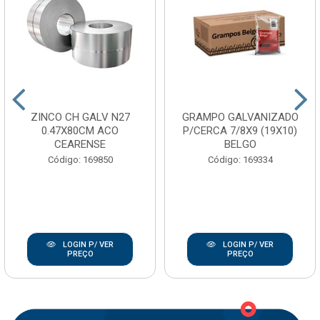
ZINCO CH GALV N27
GRAMPO GALVANIZADO
0.47X80CM ACO
P/CERCA 7/8X9 (19X10)
CEARENSE
BELGO
Código: 169850
Código: 169334
LOGIN P/ VER
LOGIN P/ VER
PREÇO
PREÇO