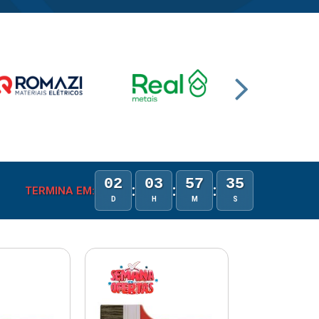
02
03
57
34
:
:
:
TERMINA EM:
D
H
M
S