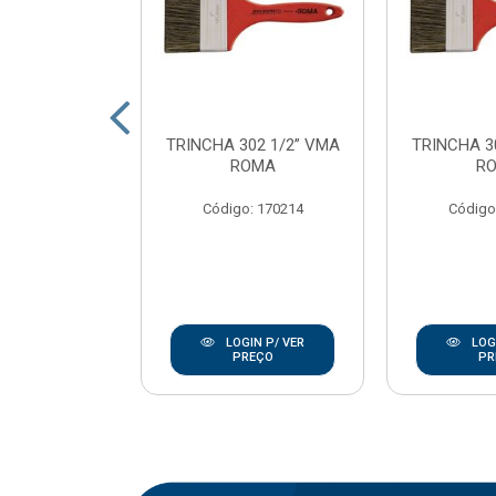
SINT ECOTEC
TRINCHA 302 1/2” VMA
TRINCHA 3
23CM C/CB
ROMA
R
OMA
Código: 170214
Código
: 170237
IN P/ VER
LOGIN P/ VER
LOGI
REÇO
PREÇO
PR