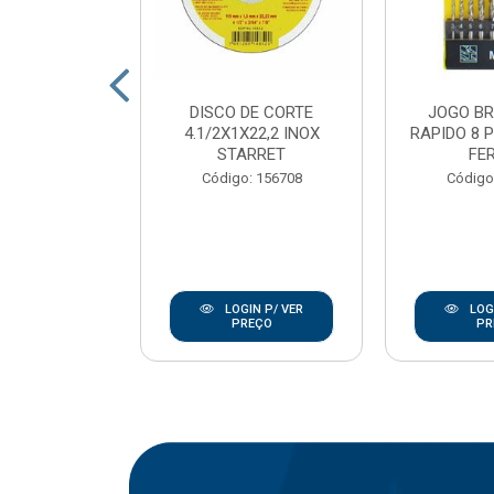
DE CORTE
DISCO DE CORTE
JOGO B
7/8 INOX
4.1/2X1X22,2 INOX
RAPIDO 8 
ANLEY
STARRET
FE
go: 846
Código: 156708
Código
IN P/ VER
LOGIN P/ VER
LOGI
REÇO
PREÇO
PR