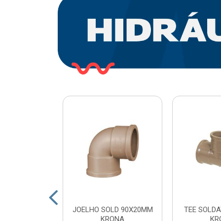
O PLASTICO
JOELHO SOLD 90X20MM
TEE SOLDA
 COM ESFERA
KRONA
KR