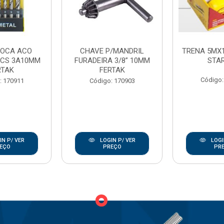
ROCA ACO
CHAVE P/MANDRIL
TRENA 5MX
PCS 3A10MM
FURADEIRA 3/8” 10MM
STA
RTAK
FERTAK
Código:
: 170911
Código: 170903
N P/ VER
LOGIN P/ VER
LOGI
EÇO
PREÇO
PR