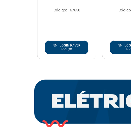
REBOUCAS
Código: 167650
Código
o: 20668
IN P/ VER
LOGIN P/ VER
LOGI
REÇO
PREÇO
PR