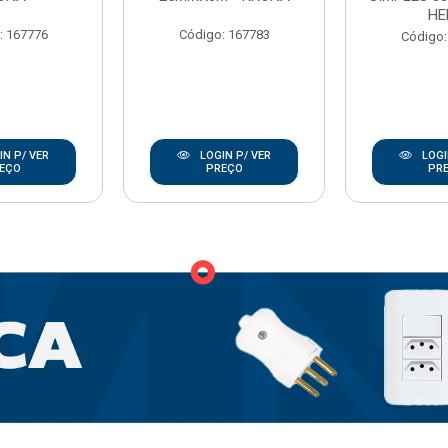
HE
: 167776
Código: 167783
Código:
N P/ VER
LOGIN P/ VER
LOGI
EÇO
PREÇO
PR