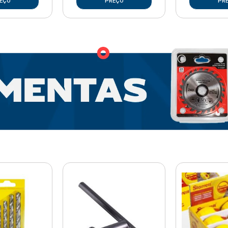
EÇO
PREÇO
PR