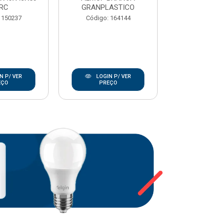
RC
GRANPLASTICO
Código:
 150237
Código: 164144
N P/ VER
LOGIN P/ VER
LOGIN
EÇO
PREÇO
PRE