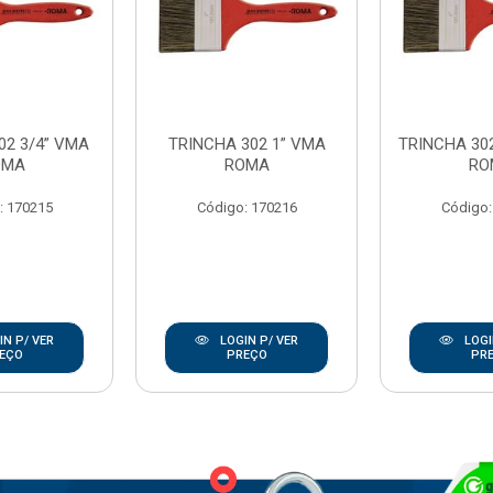
02 3/4” VMA
TRINCHA 302 1” VMA
TRINCHA 302
OMA
ROMA
RO
: 170215
Código: 170216
Código:
N P/ VER
LOGIN P/ VER
LOGI
EÇO
PREÇO
PR