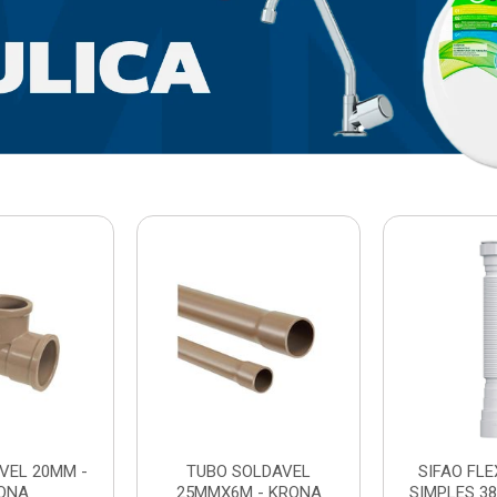
VEL 20MM -
TUBO SOLDAVEL
SIFAO FL
ONA
25MMX6M - KRONA
SIMPLES 3