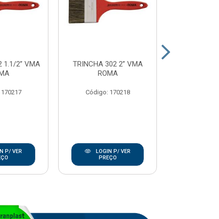
 1.1/2” VMA
TRINCHA 302 2” VMA
TRINCHA 302
MA
ROMA
RO
 170217
Código: 170218
Código:
N P/ VER
LOGIN P/ VER
LOGIN
EÇO
PREÇO
PRE