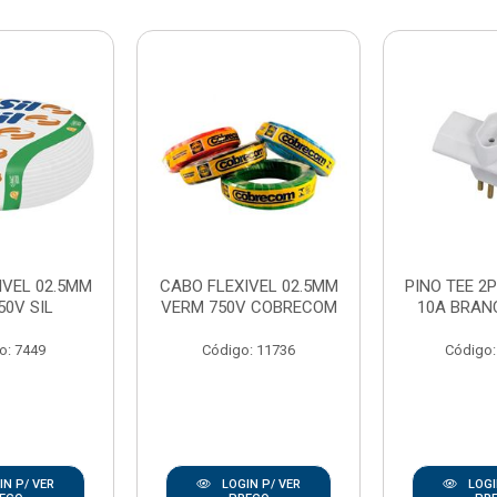
IVEL 02.5MM
CABO FLEXIVEL 02.5MM
PINO TEE 2P
50V SIL
VERM 750V COBRECOM
10A BRAN
o: 7449
Código: 11736
Código:
N P/ VER
LOGIN P/ VER
LOGI