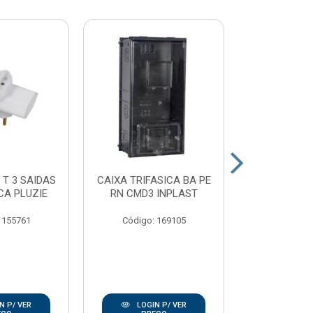
 T 3 SAIDAS
CAIXA TRIFASICA BA PE
PLAFON
CA PLUZIE
RN CMD3 INPLAST
PORCELAN
100W E2
 155761
Código: 169105
Código:
N P/ VER
LOGIN P/ VER
LOGIN