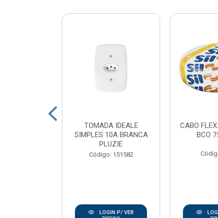
 LED POP
TOMADA IDEALE
CABO FLEX
 QUADRADO
SIMPLES 10A BRANCA
BCO 7
 LUZ BRANCO
PLUZIE
K AV...
Códig
Código: 151582
: 167938
IN P/ VER
LOGIN P/ VER
LOGI