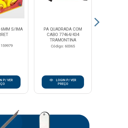
16MM S/IMA
PA QUADRADA COM
CARRO MAO 
RRET
CABO 77464/434
EXTRA
TRAMONTINA
TRAMO
 159979
Código: 60365
Código:
N P/ VER
LOGIN P/ VER
LOGIN
EÇO
PREÇO
PRE