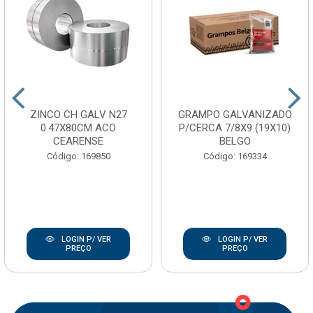
ZINCO CH GALV N27
GRAMPO GALVANIZADO
0.47X80CM ACO
P/CERCA 7/8X9 (19X10)
CEARENSE
BELGO
Código: 169850
Código: 169334
LOGIN P/ VER
LOGIN P/ VER
PREÇO
PREÇO