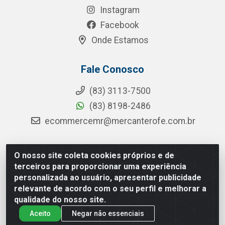
Instagram
Facebook
Onde Estamos
Fale Conosco
(83) 3113-7500
(83) 8198-2486
ecommercemr@mercanterofe.com.br
O nosso site coleta cookies próprios e de
MR Distribuidora - Rua Hortêncio Ribeiro de Luna, 3777 -
terceiros para proporcionar uma experiência
Distrito Industrial, João Pessoa/PB - CEP 58081-400 - CNPJ
personalizada ao usuário, apresentar publicidade
35.428.312/0001-85
relevante de acordo com o seu perfil e melhorar a
qualidade do nosso site.
Aceito
Negar não essenciais