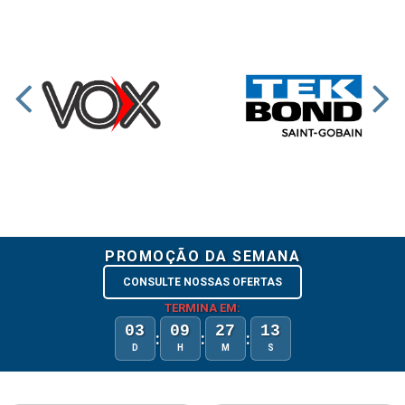
PROMOÇÃO DA SEMANA
CONSULTE NOSSAS OFERTAS
TERMINA EM:
03
09
27
12
:
:
:
D
H
M
S