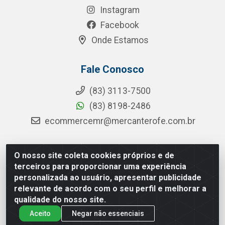
Instagram
Facebook
Onde Estamos
Fale Conosco
(83) 3113-7500
(83) 8198-2486
ecommercemr@mercanterofe.com.br
O nosso site coleta cookies próprios e de
MR Distribuidora - Rua Hortêncio Ribeiro de Luna, 3777 -
terceiros para proporcionar uma experiência
Distrito Industrial, João Pessoa/PB - CEP 58081-400 - CNPJ
personalizada ao usuário, apresentar publicidade
35.428.312/0001-85
relevante de acordo com o seu perfil e melhorar a
qualidade do nosso site.
Aceito
Negar não essenciais