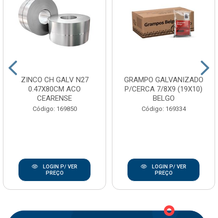
ZINCO CH GALV N27
GRAMPO GALVANIZADO
0.47X80CM ACO
P/CERCA 7/8X9 (19X10)
CEARENSE
BELGO
Código: 169850
Código: 169334
LOGIN P/ VER
LOGIN P/ VER
PREÇO
PREÇO