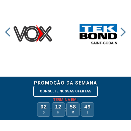
PROMOÇÃO DA SEMANA
CONSULTE NOSSAS OFERTAS
TERMINA EM:
02
12
58
48
:
:
:
D
H
M
S