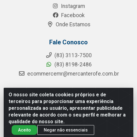
Instagram
Facebook
Onde Estamos
Fale Conosco
(83) 3113-7500
(83) 8198-2486
ecommercemr@mercanterofe.com.br
O nosso site coleta cookies próprios e de
MR Distribuidora - Rua Hortêncio Ribeiro de Luna, 3777 -
terceiros para proporcionar uma experiência
Distrito Industrial, João Pessoa/PB - CEP 58081-400 - CNPJ
personalizada ao usuário, apresentar publicidade
35.428.312/0001-85
relevante de acordo com o seu perfil e melhorar a
qualidade do nosso site.
Aceito
Negar não essenciais