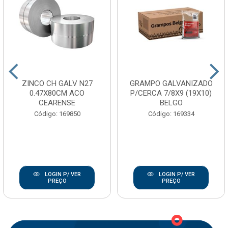
ZINCO CH GALV N27
GRAMPO GALVANIZADO
0.47X80CM ACO
P/CERCA 7/8X9 (19X10)
CEARENSE
BELGO
Código: 169850
Código: 169334
LOGIN P/ VER
LOGIN P/ VER
PREÇO
PREÇO