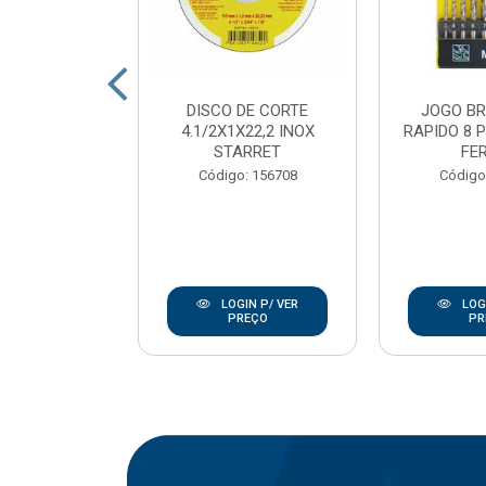
DE CORTE
DISCO DE CORTE
JOGO B
7/8 INOX
4.1/2X1X22,2 INOX
RAPIDO 8 
ANLEY
STARRET
FE
go: 846
Código: 156708
Código
IN P/ VER
LOGIN P/ VER
LOGI
REÇO
PREÇO
PR