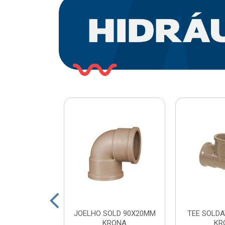
O PLASTICO
JOELHO SOLD 90X20MM
TEE SOLDA
 COM ESFERA
KRONA
KR