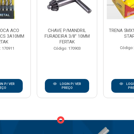
ROCA ACO
CHAVE P/MANDRIL
TRENA 5MX
PCS 3A10MM
FURADEIRA 3/8” 10MM
STA
RTAK
FERTAK
Código:
: 170911
Código: 170903
N P/ VER
LOGIN P/ VER
LOGI
EÇO
PREÇO
PR