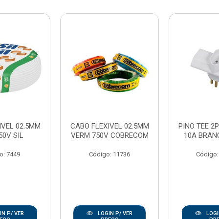
IVEL 02.5MM
CABO FLEXIVEL 02.5MM
PINO TEE 2P
50V SIL
VERM 750V COBRECOM
10A BRAN
o: 7449
Código: 11736
Código:
N P/ VER
LOGIN P/ VER
LOGI