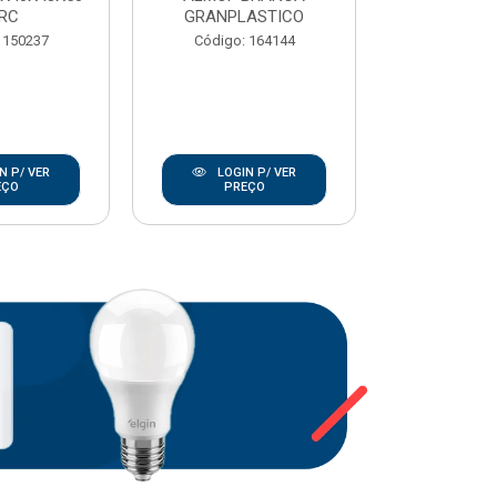
RC
GRANPLASTICO
Código:
 150237
Código: 164144
N P/ VER
LOGIN P/ VER
LOGIN
EÇO
PREÇO
PRE