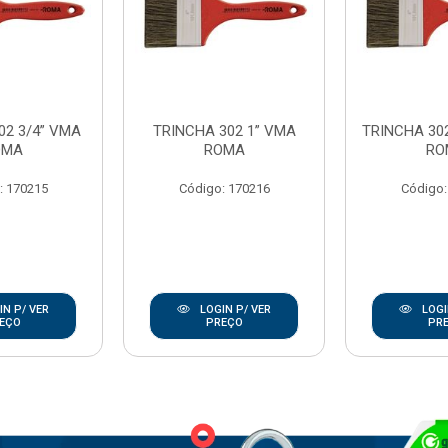
02 3/4” VMA
TRINCHA 302 1” VMA
TRINCHA 302
OMA
ROMA
RO
: 170215
Código: 170216
Código:
N P/ VER
LOGIN P/ VER
LOGI
EÇO
PREÇO
PR