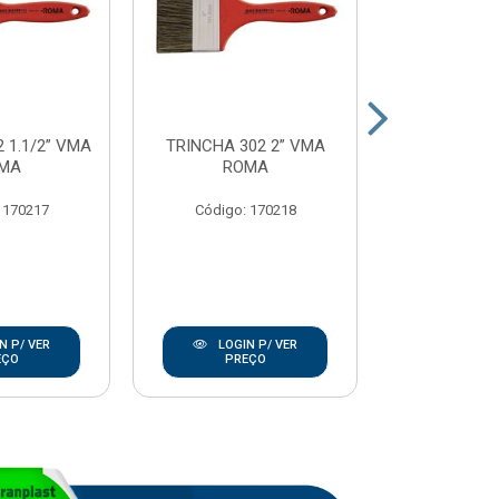
 1.1/2” VMA
TRINCHA 302 2” VMA
TRINCHA 302
MA
ROMA
RO
 170217
Código: 170218
Código:
N P/ VER
LOGIN P/ VER
LOGIN
EÇO
PREÇO
PRE