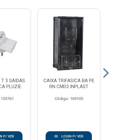
 T 3 SAIDAS
CAIXA TRIFASICA BA PE
PLAFON
CA PLUZIE
RN CMD3 INPLAST
PORCELAN
100W E2
 155761
Código: 169105
Código:
N P/ VER
LOGIN P/ VER
LOGIN