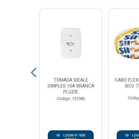
 LED POP
TOMADA IDEALE
CABO FLEX
 QUADRADO
SIMPLES 10A BRANCA
BCO 7
 LUZ BRANCO
PLUZIE
K AV...
Códig
Código: 151582
: 167938
IN P/ VER
LOGIN P/ VER
LOGI