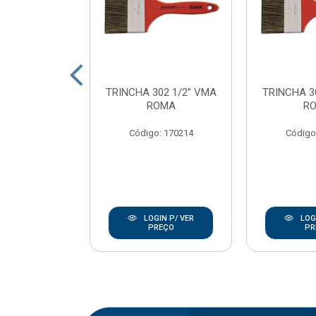
SINT ECOTEC
TRINCHA 302 1/2” VMA
TRINCHA 3
23CM C/CB
ROMA
R
OMA
Código: 170214
Código
: 170237
IN P/ VER
LOGIN P/ VER
LOGI
REÇO
PREÇO
PR