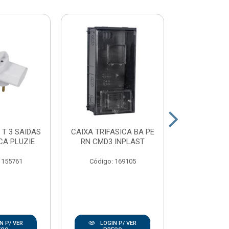
 T 3 SAIDAS
CAIXA TRIFASICA BA PE
PLAFON
CA PLUZIE
RN CMD3 INPLAST
PORCELAN
100W E2
 155761
Código: 169105
Código:
N P/ VER
LOGIN P/ VER
LOGIN