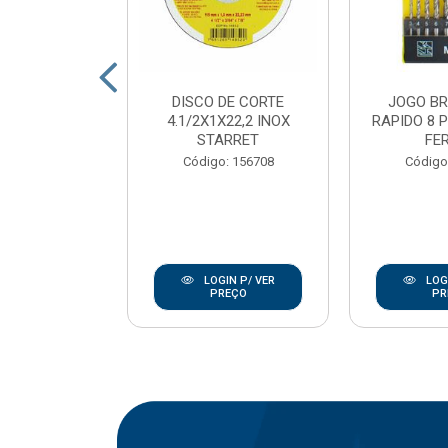
DE CORTE
DISCO DE CORTE
JOGO B
7/8 INOX
4.1/2X1X22,2 INOX
RAPIDO 8 
ANLEY
STARRET
FE
go: 846
Código: 156708
Código
IN P/ VER
LOGIN P/ VER
LOGI
REÇO
PREÇO
PR