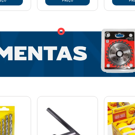
EÇO
PREÇO
PR