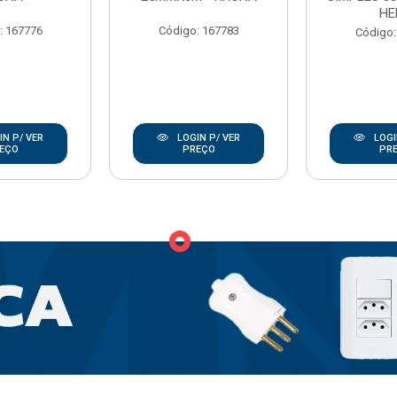
HE
: 167776
Código: 167783
Código:
N P/ VER
LOGIN P/ VER
LOGI
EÇO
PREÇO
PR