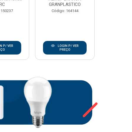
RC
GRANPLASTICO
Código:
 150237
Código: 164144
N P/ VER
LOGIN P/ VER
LOGIN
EÇO
PREÇO
PRE