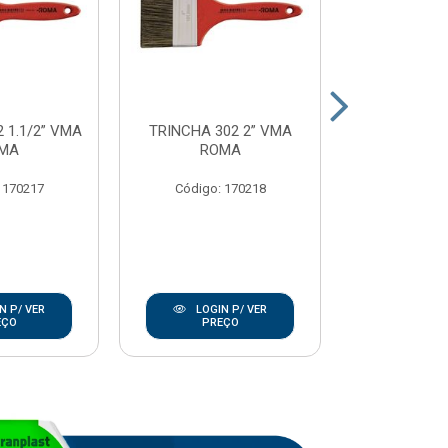
 1.1/2” VMA
TRINCHA 302 2” VMA
TRINCHA 302
MA
ROMA
RO
 170217
Código: 170218
Código:
N P/ VER
LOGIN P/ VER
LOGIN
EÇO
PREÇO
PRE