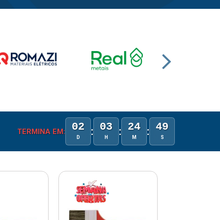
02
03
24
48
:
:
:
TERMINA EM:
D
H
M
S