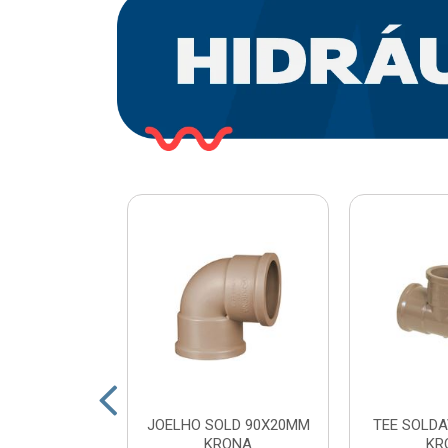
O PLASTICO
JOELHO SOLD 90X20MM
TEE SOLDA
 COM ESFERA
KRONA
KR