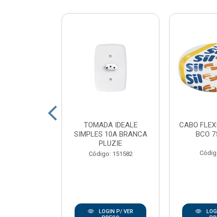
 LED POP
TOMADA IDEALE
CABO FLEX
 QUADRADO
SIMPLES 10A BRANCA
BCO 7
 LUZ BRANCO
PLUZIE
K AV...
Códig
Código: 151582
: 167938
IN P/ VER
LOGIN P/ VER
LOGI