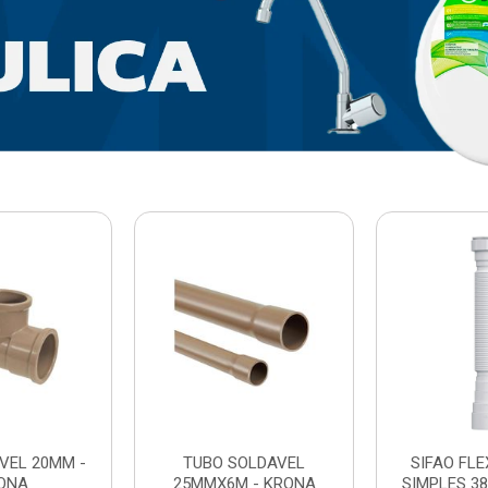
VEL 20MM -
TUBO SOLDAVEL
SIFAO FL
ONA
25MMX6M - KRONA
SIMPLES 3