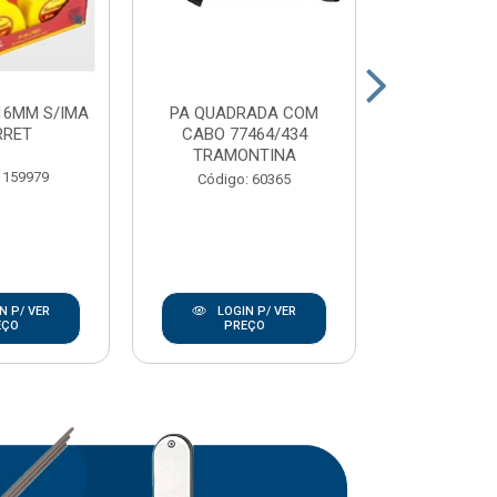
16MM S/IMA
PA QUADRADA COM
CARRO MAO 
RRET
CABO 77464/434
EXTRA
TRAMONTINA
TRAMO
 159979
Código: 60365
Código:
N P/ VER
LOGIN P/ VER
LOGIN
EÇO
PREÇO
PRE