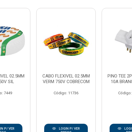
IVEL 02.5MM
CABO FLEXIVEL 02.5MM
PINO TEE 2P
50V SIL
VERM 750V COBRECOM
10A BRAN
o: 7449
Código: 11736
Código:
N P/ VER
LOGIN P/ VER
LOGI