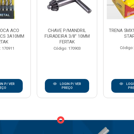
ROCA ACO
CHAVE P/MANDRIL
TRENA 5MX
PCS 3A10MM
FURADEIRA 3/8” 10MM
STA
RTAK
FERTAK
Código:
: 170911
Código: 170903
N P/ VER
LOGIN P/ VER
LOGI
EÇO
PREÇO
PR