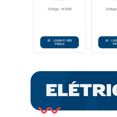
REBOUCAS
Código: 167650
Código
o: 20668
IN P/ VER
LOGIN P/ VER
LOGI
REÇO
PREÇO
PR