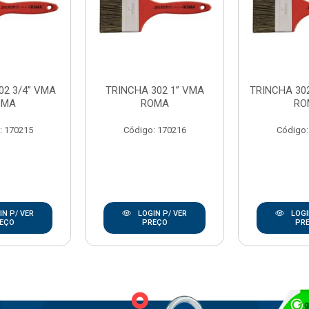
02 3/4” VMA
TRINCHA 302 1” VMA
TRINCHA 302
OMA
ROMA
RO
: 170215
Código: 170216
Código:
N P/ VER
LOGIN P/ VER
LOGI
EÇO
PREÇO
PR