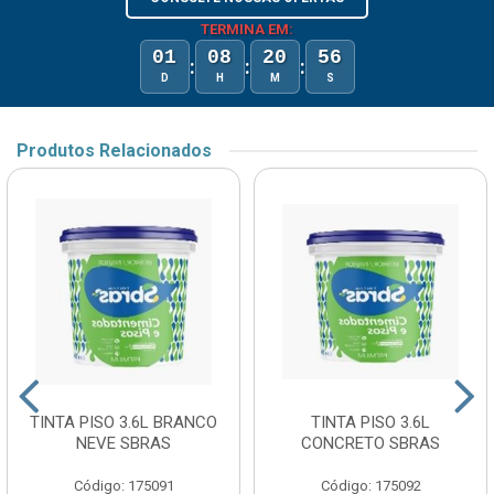
TERMINA EM:
01
08
20
56
:
:
:
D
H
M
S
Produtos Relacionados
TINTA PISO 3.6L BRANCO
TINTA PISO 3.6L
NEVE SBRAS
CONCRETO SBRAS
Código: 175091
Código: 175092