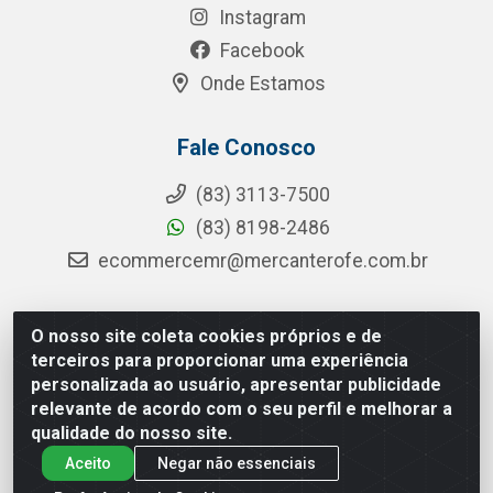
Instagram
Facebook
Onde Estamos
Fale Conosco
(83) 3113-7500
(83) 8198-2486
ecommercemr@mercanterofe.com.br
O nosso site coleta cookies próprios e de
MR Distribuidora - Rua Hortêncio Ribeiro de Luna, 3777 -
terceiros para proporcionar uma experiência
Distrito Industrial, João Pessoa/PB - CEP 58081-400 -
personalizada ao usuário, apresentar publicidade
CNPJ 35.428.312/0001-85
relevante de acordo com o seu perfil e melhorar a
qualidade do nosso site.
Aceito
Negar não essenciais