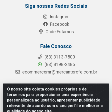
Siga nossas Redes Sociais
Instagram
Facebook
Onde Estamos
Fale Conosco
(83) 3113-7500
(83) 8198-2486
ecommercemr@mercanterofe.com.br
O nosso site coleta cookies próprios e de
MR Distribuidora - Rua Hortêncio Ribeiro de Luna, 3777 -
terceiros para proporcionar uma experiência
Distrito Industrial, João Pessoa/PB - CEP 58081-400 -
personalizada ao usuário, apresentar publicidade
CNPJ 35.428.312/0001-85
relevante de acordo com o seu perfil e melhorar a
qualidade do nosso site.