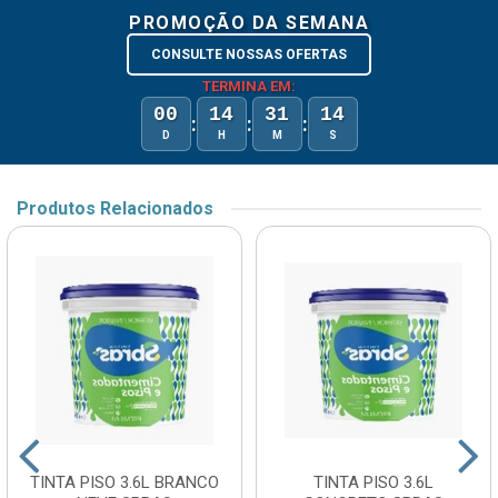
PROMOÇÃO DA SEMANA
CONSULTE NOSSAS OFERTAS
TERMINA EM:
00
14
31
14
:
:
:
D
H
M
S
Produtos Relacionados
TINTA PISO 3.6L BRANCO
TINTA PISO 3.6L