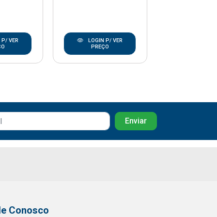
 P/ VER
LOGIN P/ VER
LOGIN P/
ÇO
PREÇO
PREÇO
le Conosco