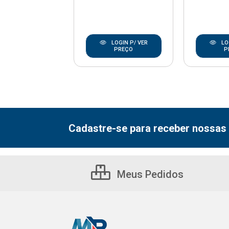
LOGIN P/ VER
LOGIN P/ VER
LO
PREÇO
PREÇO
P
Cadastre-se para receber nossas 
Meus Pedidos