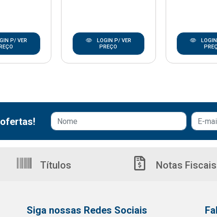
GIN P/ VER
LOGIN P/ VER
LOGIN
REÇO
PREÇO
PRE
ofertas!
Títulos
Notas Fiscais
Siga nossas Redes Sociais
Fa