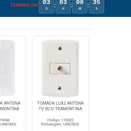
03
03
00
35
:
:
:
TERMINA EM:
D
H
M
S
A ANTENA
TOMADA LUX2 ANTENA
TOMADA BRANC
AMONTINA
TV BCO TRAMONTINA
COAXIAL PL
 19046
Código: 170022
Código: 154
 UNIDADE
Embalagem: UNIDADE
Embalagem: U