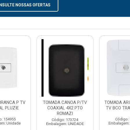
NSULTE NOSSAS OFERTAS
RANCA P TV
TOMADA CANOA P/TV
TOMADA ARI
AL PLUZIE
COAXIAL 4X2 PTO
TV BCO TR
ROMAZI
o: 154955
Código:
Código: 173724
em: Unidade
Embalagem:
Embalagem: UNIDADE