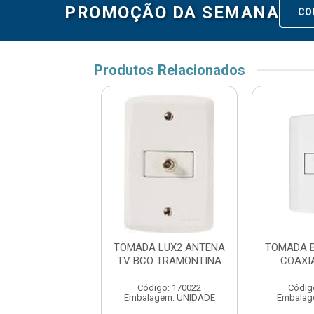
PROMOÇÃO DA SEMANA
CO
Produtos Relacionados
A ARIA ANTENA
TOMADA LUX2 ANTENA
TOMADA B
O TRAMONTINA
TV BCO TRAMONTINA
COAXI
digo: 19046
Código: 170022
Códig
agem: UNIDADE
Embalagem: UNIDADE
Embalag