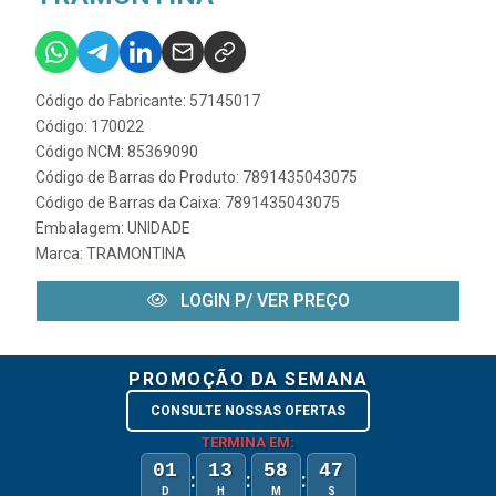
Código do Fabricante: 57145017
Código: 170022
Código NCM: 85369090
Código de Barras do Produto: 7891435043075
Código de Barras da Caixa: 7891435043075
Embalagem: UNIDADE
Marca:
TRAMONTINA
LOGIN P/ VER PREÇO
PROMOÇÃO DA SEMANA
CONSULTE NOSSAS OFERTAS
TERMINA EM:
01
13
58
47
:
:
:
D
H
M
S