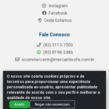
Instagram
Facebook
Onde Estamos
Fale Conosco
(83) 3113-7500
(83) 8198-2486
ecommercemr@mercanterofe.com.br
O nosso site coleta cookies próprios e de
MR Distribuidora - Rua Hortêncio Ribeiro de Luna, 3777 -
terceiros para proporcionar uma experiência
Distrito Industrial, João Pessoa/PB - CEP 58081-400 -
personalizada ao usuário, apresentar publicidade
CNPJ 35.428.312/0001-85
relevante de acordo com o seu perfil e melhorar a
qualidade do nosso site.
Aceito
Negar não essenciais