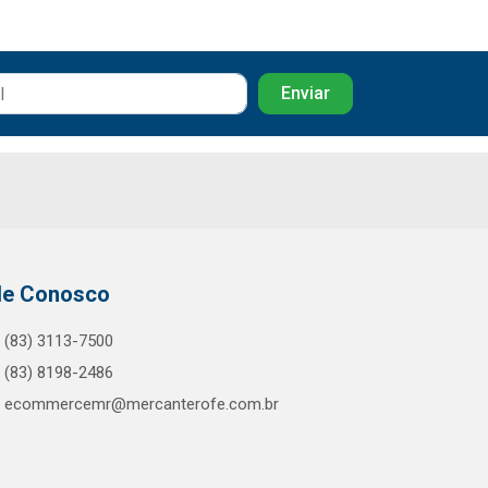
le Conosco
(83) 3113-7500
(83) 8198-2486
ecommercemr@mercanterofe.com.br