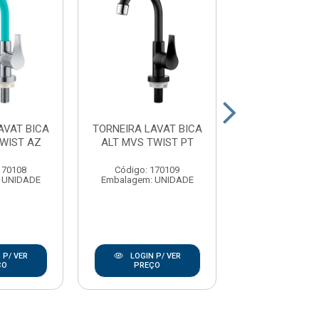
AVAT BICA
TORNEIRA LAVAT BICA
TORNEIRA LAV
WIST AZ
ALT MVS TWIST PT
ALT MVS TWIS
170108
Código: 170109
Código: 17
 UNIDADE
Embalagem: UNIDADE
Embalagem: U
 P/ VER
LOGIN P/ VER
LOGIN P/
ÇO
PREÇO
PREÇO