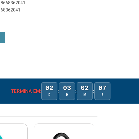
898668362041
8668362041
02
03
02
07
:
:
:
TERMINA EM:
D
H
M
S