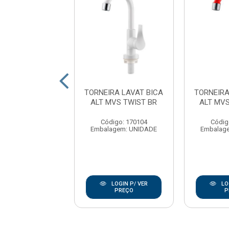
RA PIA PAREDE
TORNEIRA LAVAT BICA
TORNEIRA
 MOVEL LONGA
ALT MVS TWIST BR
ALT MV
JA 1/4V ABS
RANCO ...
Código: 170104
Códig
Embalagem: UNIDADE
Embalag
digo: 175260
agem: UNIDADE
LOGIN P/ VER
LO
LOGIN P/ VER
PREÇO
P
PREÇO