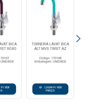
AVAT BICA
TORNEIRA LAVAT BICA
TORNEIRA LAV
IST ROXO
ALT MVS TWIST AZ
ALT MVS TWI
170107
Código: 170108
Código: 17
 UNIDADE
Embalagem: UNIDADE
Embalagem: U
 P/ VER
LOGIN P/ VER
LOGIN P/
ÇO
PREÇO
PREÇO