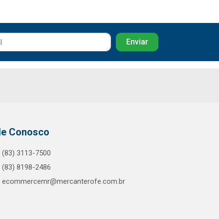
le Conosco
(83) 3113-7500
(83) 8198-2486
ecommercemr@mercanterofe.com.br