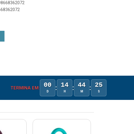
898668362072
8668362072
00
14
44
24
:
:
:
TERMINA EM:
D
H
M
S