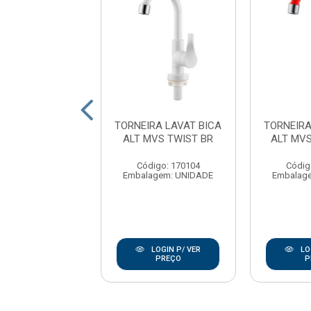
RA PIA PAREDE
TORNEIRA LAVAT BICA
TORNEIRA
 MOVEL LONGA
ALT MVS TWIST BR
ALT MV
JA 1/4V ABS
RANCO ...
Código: 170104
Códig
Embalagem: UNIDADE
Embalag
digo: 175260
agem: UNIDADE
LOGIN P/ VER
LO
LOGIN P/ VER
PREÇO
P
PREÇO