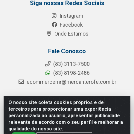
Siga nossas Redes Sociais
Instagram
Facebook
Onde Estamos
Fale Conosco
(83) 3113-7500
(83) 8198-2486
ecommercemr@mercanterofe.com.br
O nosso site coleta cookies próprios e de
MR Distribuidora - Rua Hortêncio Ribeiro de Luna, 3777 -
terceiros para proporcionar uma experiência
Distrito Industrial, João Pessoa/PB - CEP 58081-400 -
personalizada ao usuário, apresentar publicidade
CNPJ 35.428.312/0001-85
relevante de acordo com o seu perfil e melhorar a
qualidade do nosso site.