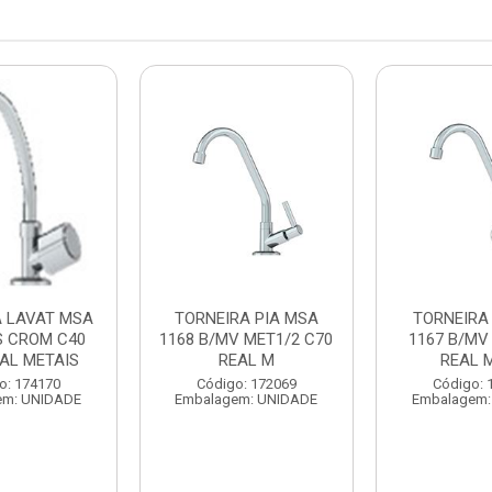
A LAVAT MSA
TORNEIRA PIA MSA
TORNEIRA 
S CROM C40
1168 B/MV MET1/2 C70
1167 B/MV
EAL METAIS
REAL M
REAL 
o: 174170
Código: 172069
Código: 
em: UNIDADE
Embalagem: UNIDADE
Embalagem: