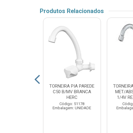
Produtos Relacionados
EIRA PIA MSA
TORNEIRA PIA PAREDE
TORNEIR
/MV MET1/2 C40
C50 B/MV BRANCA
MET/AB
REAL M
HERC
1/4V R
digo: 172068
Código: 51178
Códig
agem: UNIDADE
Embalagem: UNIDADE
Embalag