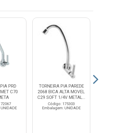
PIA PRD
TORNEIRA PIA PAREDE
TORNEIRA LAV
 MET C70
2068 BICA ALTA MOVEL
1193 MVS ME
META
C29 SOFT 1/4V METAL...
REAL MET
172067
Código: 175303
Código: 17
 UNIDADE
Embalagem: UNIDADE
Embalagem: U