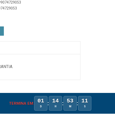
899074729053
9074729053
ANTIA.
01
14
53
11
:
:
:
TERMINA EM:
D
H
M
S