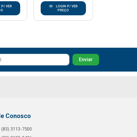
 P/ VER
LOGIN P/ VER
LOGIN P/
ÇO
PREÇO
PREÇO
le Conosco
(83) 3113-7500