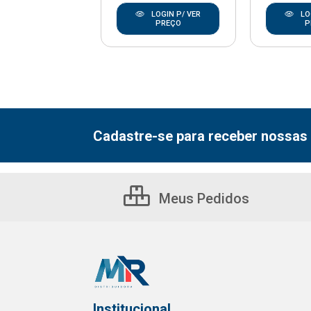
LOGIN P/ VER
LOGIN P/ VER
LO
PREÇO
PREÇO
P
Cadastre-se para receber nossas 
Meus Pedidos
Institucional