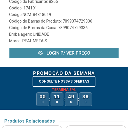
Código do Fabricante: 8265
Código: 174191
Código NCM: 84818019
Código de Barras do Produto: 7899074729336
Código de Barras da Caixa: 7899074729336
Embalagem: UNIDADE
Marca:
REAL METAIS
LOGIN P/ VER PREÇO
PROMOÇÃO DA SEMANA
CONSULTE NOSSAS OFERTAS
TERMINA EM:
00
11
49
36
:
:
:
D
H
M
S
Produtos Relacionados