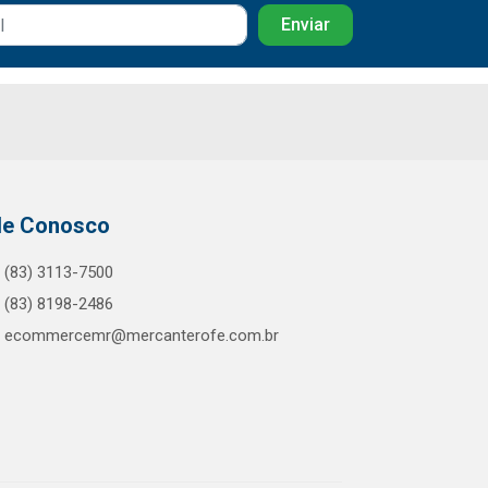
le Conosco
(83) 3113-7500
(83) 8198-2486
ecommercemr@mercanterofe.com.br