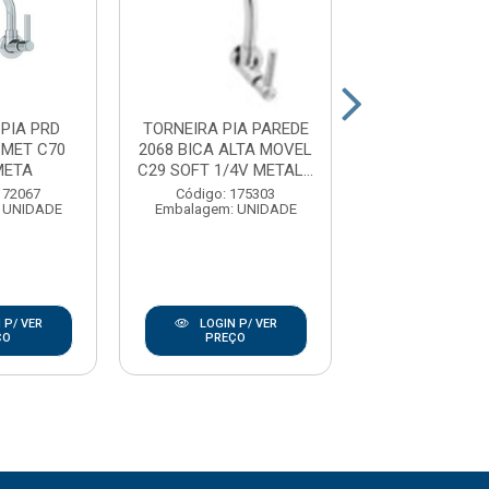
PIA PRD
TORNEIRA PIA PAREDE
TORNEIRA LAV
 MET C70
2068 BICA ALTA MOVEL
1193 MVS ME
META
C29 SOFT 1/4V METAL...
REAL MET
172067
Código: 175303
Código: 17
 UNIDADE
Embalagem: UNIDADE
Embalagem: U
 P/ VER
LOGIN P/ VER
LOGIN P/
ÇO
PREÇO
PREÇO