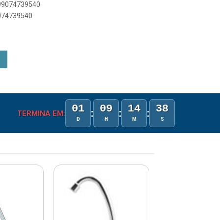
899074739540
9074739540
01
09
14
38
:
:
:
TERMINA EM:
D
H
M
S