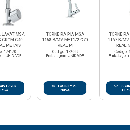
A LAVAT MSA
TORNEIRA PIA MSA
TORNEIRA 
S CROM C40
1168 B/MV MET1/2 C70
1167 B/MV
EAL METAIS
REAL M
REAL 
o: 174170
Código: 172069
Código: 
em: UNIDADE
Embalagem: UNIDADE
Embalagem:
GIN P/ VER
LOGIN P/ VER
LOGIN
REÇO
PREÇO
PRE