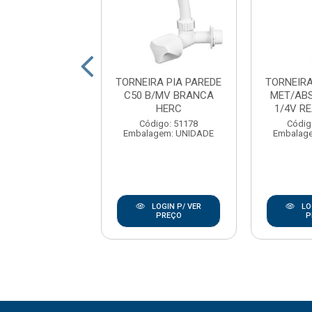
EIRA PIA MSA
TORNEIRA PIA PAREDE
TORNEIR
/MV MET1/2 C40
C50 B/MV BRANCA
MET/AB
REAL M
HERC
1/4V R
digo: 172068
Código: 51178
Códig
agem: UNIDADE
Embalagem: UNIDADE
Embalag
LOGIN P/ VER
LOGIN P/ VER
LO
PREÇO
PREÇO
P