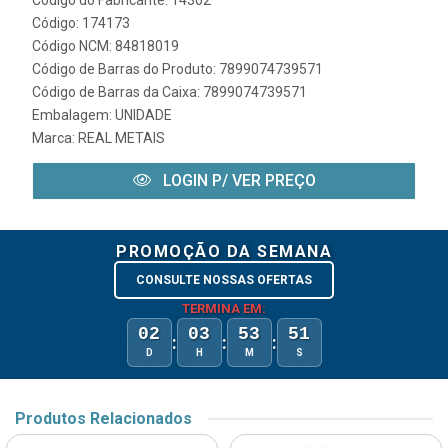
Código do Fabricante: 14302
Código: 174173
Código NCM: 84818019
Código de Barras do Produto: 7899074739571
Código de Barras da Caixa: 7899074739571
Embalagem: UNIDADE
Marca:
REAL METAIS
LOGIN P/ VER PREÇO
PROMOÇÃO DA SEMANA
CONSULTE NOSSAS OFERTAS
TERMINA EM:
02
03
53
51
:
:
:
D
H
M
S
Produtos Relacionados