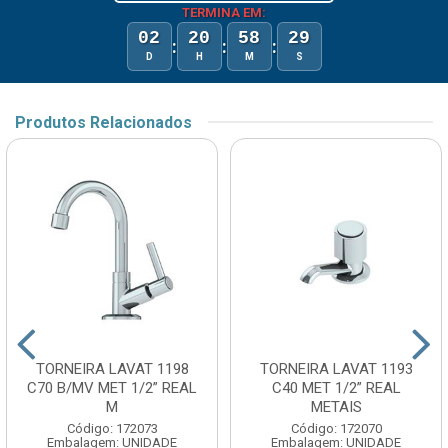
TERMINA EM:
02
20
58
29
:
:
:
D
H
M
S
Produtos Relacionados
TORNEIRA LAVAT 1198
TORNEIRA LAVAT 1193
C70 B/MV MET 1/2” REAL
C40 MET 1/2” REAL
M
METAIS
Código: 172073
Código: 172070
Embalagem: UNIDADE
Embalagem: UNIDADE