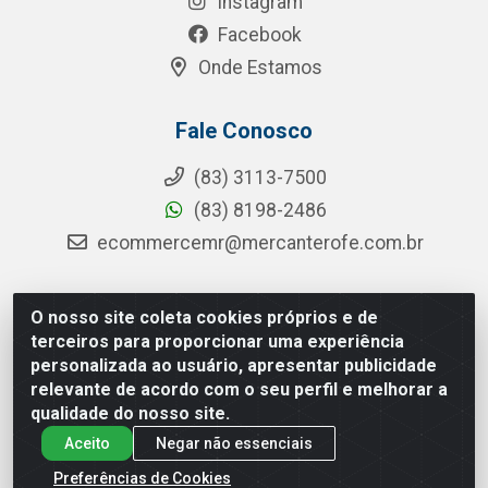
Instagram
Facebook
Onde Estamos
Fale Conosco
(83) 3113-7500
(83) 8198-2486
ecommercemr@mercanterofe.com.br
O nosso site coleta cookies próprios e de
MR Distribuidora - Rua Hortêncio Ribeiro de Luna, 3777 -
terceiros para proporcionar uma experiência
Distrito Industrial, João Pessoa/PB - CEP 58081-400 -
personalizada ao usuário, apresentar publicidade
CNPJ 35.428.312/0001-85
relevante de acordo com o seu perfil e melhorar a
qualidade do nosso site.
Aceito
Negar não essenciais
Preferências de Cookies