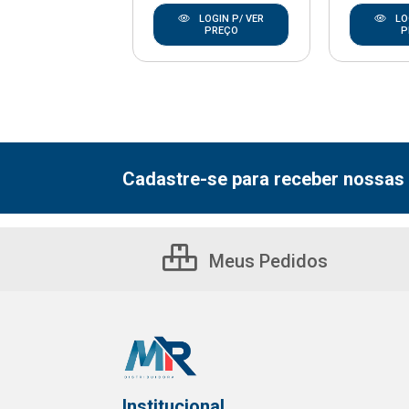
LOGIN P/ VER
LO
LOGIN P/ VER
PREÇO
P
PREÇO
Cadastre-se para receber nossas 
Meus Pedidos
Institucional