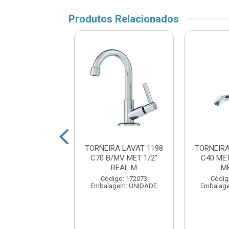
Produtos Relacionados
IRA LAVATORIO
TORNEIRA LAVAT 1198
TORNEIRA
ICA ALTA MOVEL
C70 B/MV MET 1/2”
C40 MET
 LIGHT 1/4V
REAL M
M
METAL...
Código: 172073
Códig
Embalagem: UNIDADE
Embalag
digo: 175308
agem: UNIDADE