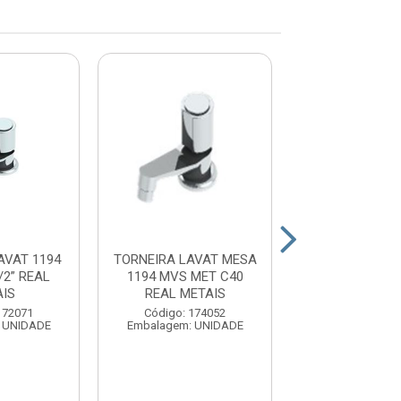
AVAT 1194
TORNEIRA LAVAT MESA
TORNEIRA LAV
/2” REAL
1194 MVS MET C40
1194 C33 ME
AIS
REAL METAIS
REAL MET
172071
Código: 174052
Código: 17
 UNIDADE
Embalagem: UNIDADE
Embalagem: U