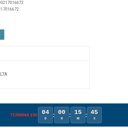
890217016672
0217016672
LTA
04
00
15
44
:
:
:
TERMINA EM:
D
H
M
S