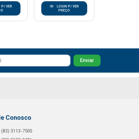
 P/ VER
LOGIN P/ VER
LOGIN P/
ÇO
PREÇO
PREÇO
le Conosco
(83) 3113-7500