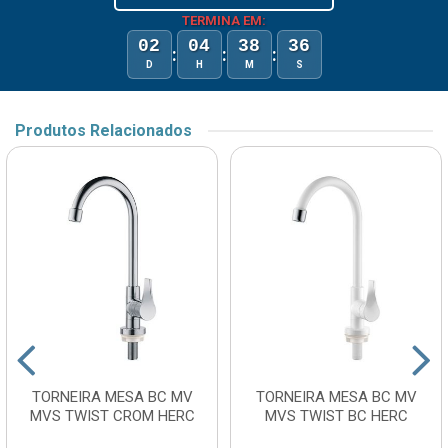
TERMINA EM:
02
04
38
36
:
:
:
D
H
M
S
Produtos Relacionados
TORNEIRA MESA BC MV
TORNEIRA MESA BC MV
MVS TWIST CROM HERC
MVS TWIST BC HERC