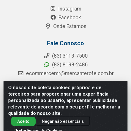
Instagram
Facebook
Onde Estamos
Fale Conosco
(83) 3113-7500
(83) 8198-2486
ecommercemr@mercanterofe.com.br
O nosso site coleta cookies próprios e de
terceiros para proporcionar uma experiência
MR Distribuidora - Rua Hortêncio Ribeiro de Luna, 3777 -
personalizada ao usuário, apresentar publicidade
Distrito Industrial, João Pessoa/PB - CEP 58081-400 -
relevante de acordo com o seu perfil e melhorar a
CNPJ 35.428.312/0001-85
qualidade do nosso site.
Aceito
Negar não essenciais
Preferências de Cookies