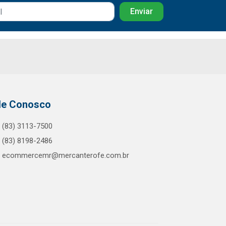
le Conosco
(83) 3113-7500
(83) 8198-2486
ecommercemr@mercanterofe.com.br