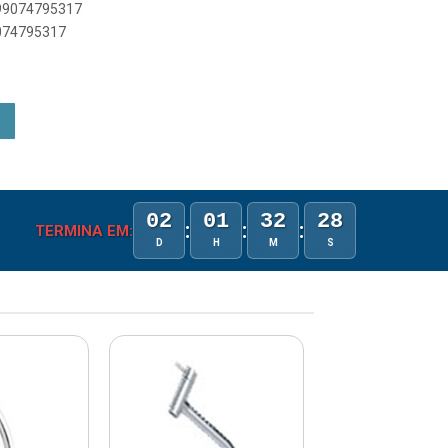
899074795317
9074795317
02
01
32
28
:
:
:
TERMINA EM:
D
H
M
S