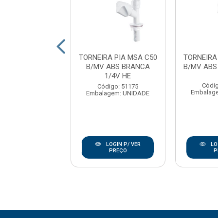
IRA MESA 1168
TORNEIRA PIA MSA C50
TORNEIRA
MET ABS CRO
B/MV ABS BRANCA
B/MV ABS
REAL METAIS
1/4V HE
Códig
digo: 174061
Código: 51175
Embalag
agem: UNIDADE
Embalagem: UNIDADE
LOGIN P/ VER
LOGIN P/ VER
LO
PREÇO
PREÇO
P