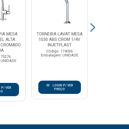
PIA MESA
TORNEIRA LAVAT MESA
TORNEIRA LAV
EL ALTA
1030 ABS CROM 1/4V
1198 C40 AB
S CROMADO
INJETPLAST
1/4V REAL M
UA
Código: 174036
Código: 17
Embalagem: UNIDADE
Embalagem: U
175276
 UNIDADE
LOGIN P/ VER
LOGIN P/
 P/ VER
PREÇO
PREÇO
ÇO