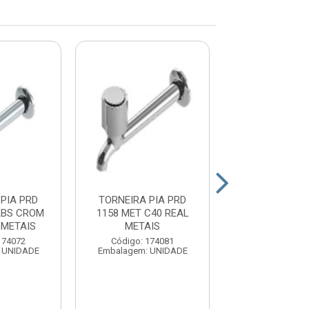
PIA PRD
TORNEIRA PIA PRD
TORNEIRA PI
ABS CROM
1158 MET C40 REAL
1159 MET C3
 METAIS
METAIS
METAIS
174072
Código: 174081
Código: 17
 UNIDADE
Embalagem: UNIDADE
Embalagem: U