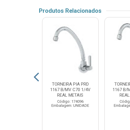
Produtos Relacionados
EIRA PIA PRD
TORNEIRA PIA PRD
TORNEI
/AREJ MET C40
1167 B/MV C70 1/4V
1167 B/
AL METAIS
REAL METAIS
REAL
digo: 174083
Código: 174096
Códig
agem: UNIDADE
Embalagem: UNIDADE
Embalag