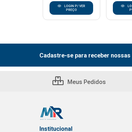
LOGIN P/ VER
LOGIN P/ VER
LO
PREÇO
PREÇO
P
Cadastre-se para receber nossas 
Meus Pedidos
Institucional