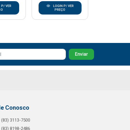
 P/ VER
LOGIN P/ VER
LOGIN P/
ÇO
PREÇO
PREÇO
le Conosco
(83) 3113-7500
(83) 8198-2486