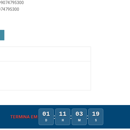
899074795300
9074795300
01
11
03
19
:
:
:
TERMINA EM:
D
H
M
S