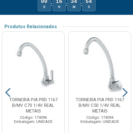
00
16
34
54
:
:
:
D
H
M
S
Produtos Relacionados
TORNEIRA PIA PRD 1167
TORNEIRA PIA PRD 1167
B/MV C70 1/4V REAL
B/MV C50 1/4V REAL
METAIS
METAIS
Código: 174096
Código: 174094
Embalagem: UNIDADE
Embalagem: UNIDADE