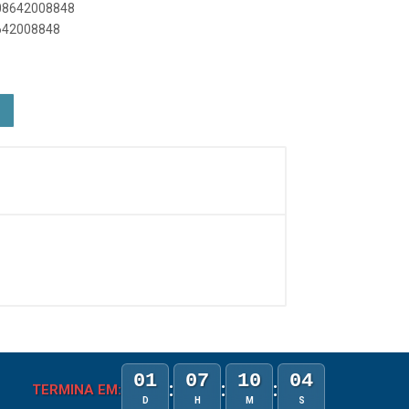
908642008848
8642008848
01
07
10
04
:
:
:
TERMINA EM:
D
H
M
S