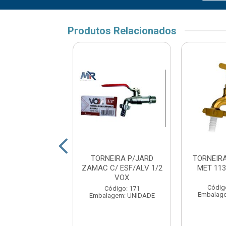
Produtos Relacionados
RA JARDIM 1/2”
TORNEIRA P/JARD
TORNEIR
3/4” METAL
ZAMAC C/ ESF/ALV 1/2
MET 113
DO BOGNAR...
VOX
Códig
digo: 177208
Código: 171
Embalag
agem: UNIDADE
Embalagem: UNIDADE