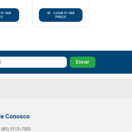
 P/ VER
LOGIN P/ VER
LOGIN P/
ÇO
PREÇO
PREÇO
le Conosco
(83) 3113-7500