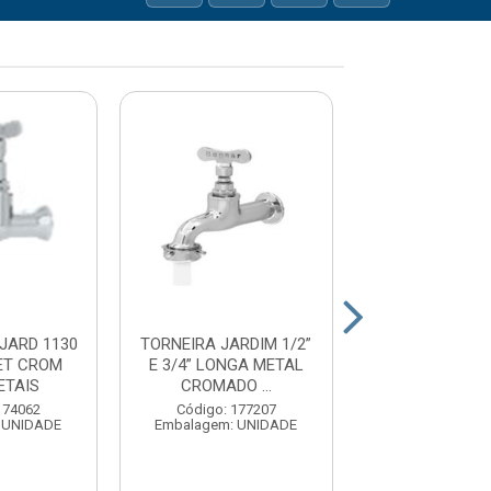
JARD 1130
TORNEIRA JARDIM 1/2”
TORNEIRA JARD
ET CROM
E 3/4” LONGA METAL
E 3/4” ME
ETAIS
CROMADO ...
CROMADO BOG
174062
Código: 177207
Código: 177
 UNIDADE
Embalagem: UNIDADE
Embalagem: U