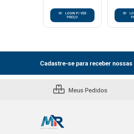
LOGIN P/ VER
LOGIN P/ VER
LO
PREÇO
PREÇO
P
Cadastre-se para receber nossas 
Meus Pedidos