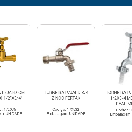
A P/JARD CM
TORNEIRA P/JARD 3/4
TORNEIRA P/
0 1/2”X3/4”
ZINCO FERTAK
1/2X3/4 M
REAL M
o: 172075
Código: 173532
Código: 
em: UNIDADE
Embalagem: UNIDADE
Embalagem: