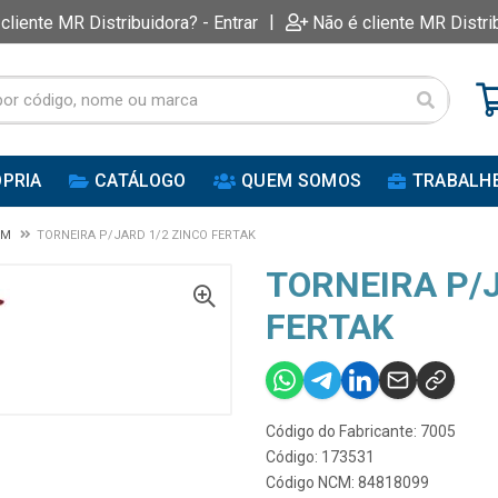
|
 cliente MR Distribuidora? - Entrar
Não é cliente MR Distri
PRIA
CATÁLOGO
QUEM SOMOS
TRABALH
IM
TORNEIRA P/JARD 1/2 ZINCO FERTAK
TORNEIRA P/J
FERTAK
Código do Fabricante: 7005
Código: 173531
Código NCM: 84818099