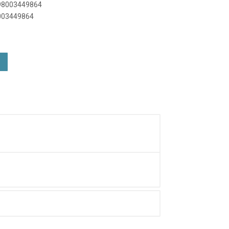
898003449864
8003449864