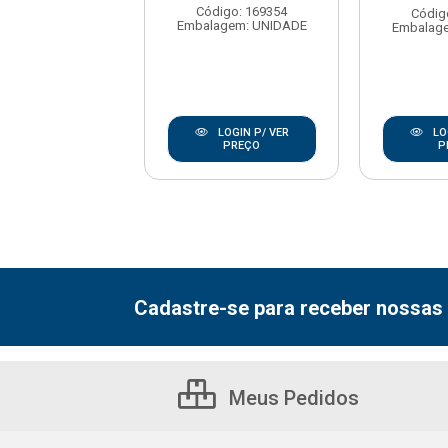
Código: 169354
digo: 168317
Códig
Embalagem: UNIDADE
agem: UNIDADE
Embalag
LOGIN P/ VER
LOGIN P/ VER
LO
PREÇO
PREÇO
P
Cadastre-se para receber nossas 
Meus Pedidos