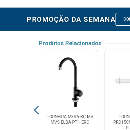
PROMOÇÃO DA SEMANA
CO
Produtos Relacionados
NEIRA P/PIA
TORNEIRA MESA BC MV
TORN
AV 18CM BCO
MVS ELBA PT HERC
PRD15CM
LAST 1/2
P