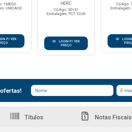
HERC
o: 168320
Código: 
em: UNIDADE
Embalagem:
Código: 50141
Embalagem: PCT-12UN
GIN P/ VER
LOGIN
LOGIN P/ VER
REÇO
PRE
PREÇO
ofertas!
Títulos
Notas Fiscais