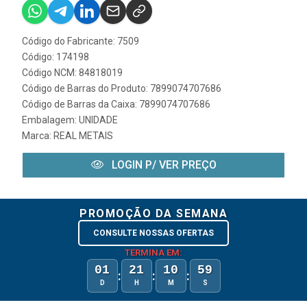
Código do Fabricante: 7509
Código: 174198
Código NCM: 84818019
Código de Barras do Produto: 7899074707686
Código de Barras da Caixa: 7899074707686
Embalagem: UNIDADE
Marca:
REAL METAIS
LOGIN P/ VER PREÇO
PROMOÇÃO DA SEMANA
CONSULTE NOSSAS OFERTAS
TERMINA EM:
01
21
10
59
:
:
:
D
H
M
S