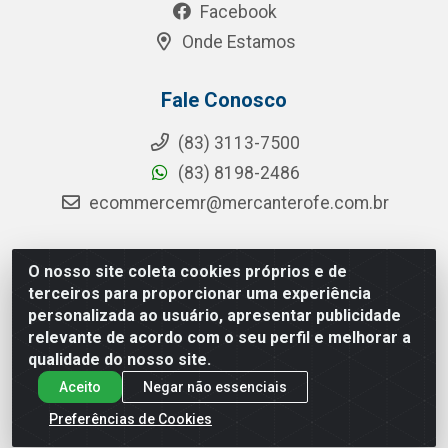
Facebook
Onde Estamos
Fale Conosco
(83) 3113-7500
(83) 8198-2486
ecommercemr@mercanterofe.com.br
O nosso site coleta cookies próprios e de
MR Distribuidora - Rua Hortêncio Ribeiro de Luna, 3777 -
terceiros para proporcionar uma experiência
Distrito Industrial, João Pessoa/PB - CEP 58081-400 -
personalizada ao usuário, apresentar publicidade
CNPJ 35.428.312/0001-85
relevante de acordo com o seu perfil e melhorar a
qualidade do nosso site.
Aceito
Negar não essenciais
Preferências de Cookies