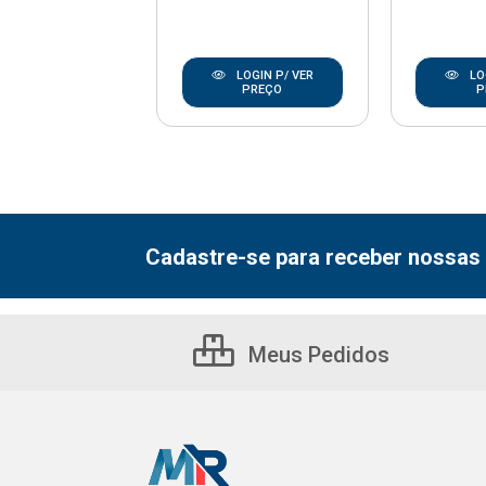
LOGIN P/ VER
LOGIN P/ VER
LO
PREÇO
PREÇO
P
Cadastre-se para receber nossas 
Meus Pedidos