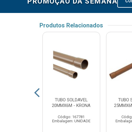
PROMOÇÃO DA SEMANA
CO
Produtos Relacionados
O SOLDAVEL
TUBO SOLDAVEL
TUBO 
X6M TUBOZAN
20MMX6M - KRONA
25MMX6
digo: 175030
Código: 167781
Códig
agem: UNIDADE
Embalagem: UNIDADE
Embalag