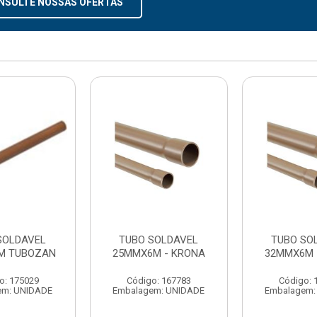
NSULTE NOSSAS OFERTAS
SOLDAVEL
TUBO SOLDAVEL
TUBO SO
M TUBOZAN
25MMX6M - KRONA
32MMX6M 
o: 175029
Código: 167783
Código: 
em: UNIDADE
Embalagem: UNIDADE
Embalagem: