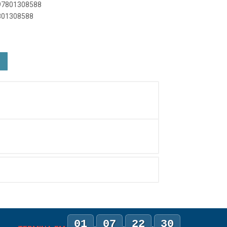
897801308588
7801308588
01
07
22
30