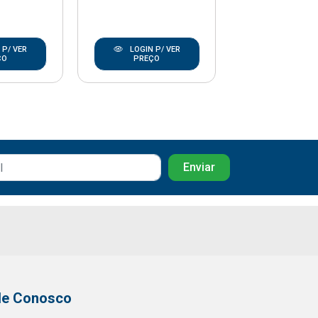
 P/ VER
LOGIN P/ VER
LOGIN P/
ÇO
PREÇO
PREÇO
le Conosco