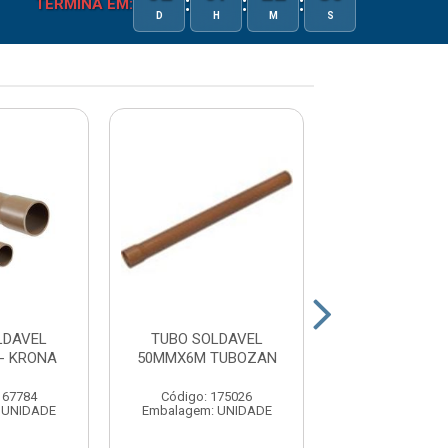
:
:
:
TERMINA EM:
D
H
M
S
LDAVEL
TUBO SOLDAVEL
TUBO SOLD
- KRONA
50MMX6M TUBOZAN
32MMX6M TU
167784
Código: 175026
Código: 175
 UNIDADE
Embalagem: UNIDADE
Embalagem: U