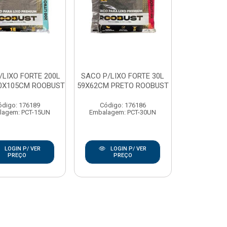
/LIXO FORTE 200L
SACO P/LIXO FORTE 30L
0X105CM ROOBUST
59X62CM PRETO ROOBUST
ódigo: 176189
Código: 176186
lagem: PCT-15UN
Embalagem: PCT-30UN
LOGIN P/ VER
LOGIN P/ VER
PREÇO
PREÇO