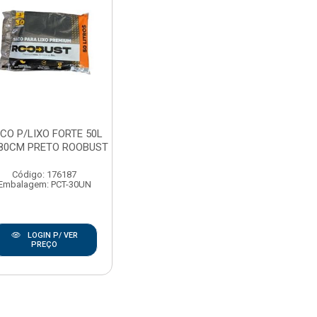
CO P/LIXO FORTE 50L
80CM PRETO ROOBUST
Código: 176187
Embalagem: PCT-30UN
LOGIN P/ VER
PREÇO