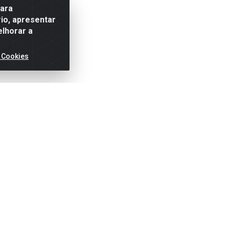
para
io, apresentar
elhorar a
 Cookies