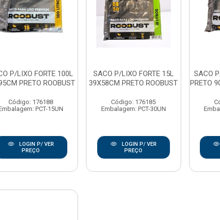
CO P/LIXO FORTE 100L
SACO P/LIXO FORTE 15L
SACO P
95CM PRETO ROOBUST
39X58CM PRETO ROOBUST
PRETO 9
Código: 176188
Código: 176185
C
Embalagem: PCT-15UN
Embalagem: PCT-30UN
Emba
LOGIN P/ VER
LOGIN P/ VER
PREÇO
PREÇO