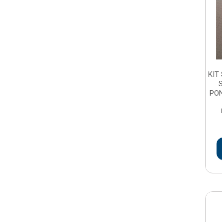
KIT
PON