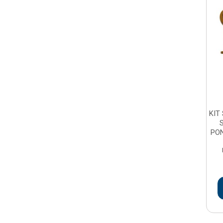
KIT
PON