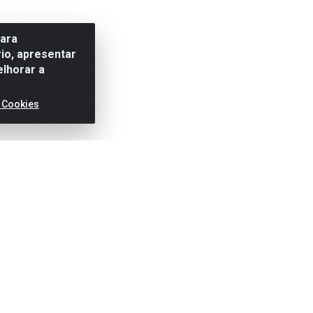
para
io, apresentar
elhorar a
 Cookies