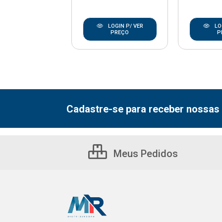
LOGIN P/ VER
LOGIN P/ VER
LO
PREÇO
PREÇO
P
Cadastre-se para receber nossas 
Meus Pedidos