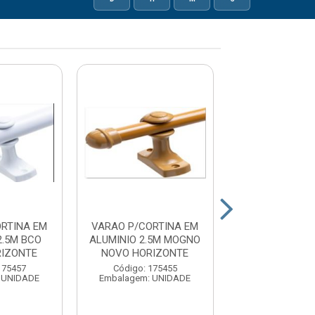
RTINA EM
VARAO P/CORTINA EM
VARAO P/CORT
2.5M BCO
ALUMINIO 2.5M MOGNO
ALUMINIO 2.0
RIZONTE
NOVO HORIZONTE
NOVO HORI
175457
Código: 175455
Código: 175
 UNIDADE
Embalagem: UNIDADE
Embalagem: U