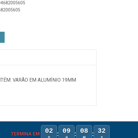
894682005605
4682005605
NTÉM: VARÃO EM ALUMÍNIO 19MM
02
09
08
32
:
:
:
TERMINA EM:
D
H
M
S