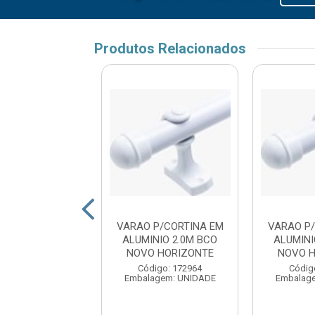
Produtos Relacionados
 P/CORTINA EM
VARAO P/CORTINA EM
VARAO P
IO 2.5M IMBUIA
ALUMINIO 2.0M BCO
ALUMINI
 HORIZONTE
NOVO HORIZONTE
NOVO 
digo: 175452
Código: 172964
Códig
agem: UNIDADE
Embalagem: UNIDADE
Embalag