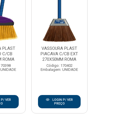
 PLAST
VASSOURA PLAST
VASSOURA 
 C/CB
PIACAVA C/CB EXT
P/PISOS DELI
M ROMA
270X50MM ROMA
310X75MM 
170398
Código: 170402
Código: 170
 UNIDADE
Embalagem: UNIDADE
Embalagem: C
 P/ VER
LOGIN P/ VER
LOGIN P/
ÇO
PREÇO
PREÇO