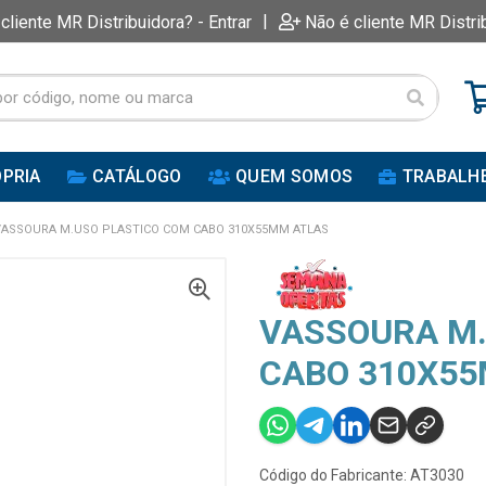
|
 cliente MR Distribuidora? - Entrar
Não é cliente MR Distri
PRIA
CATÁLOGO
QUEM SOMOS
TRABALH
VASSOURA M.USO PLASTICO COM CABO 310X55MM ATLAS
VASSOURA M.
CABO 310X5
Código do Fabricante: AT3030