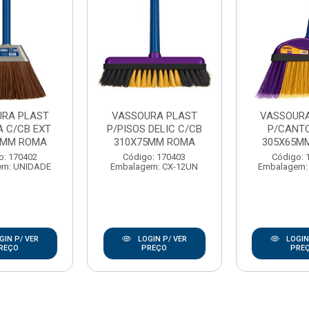
RA PLAST
VASSOURA PLAST
VASSOURA
A C/CB EXT
P/PISOS DELIC C/CB
P/CANTO
0MM ROMA
310X75MM ROMA
305X65M
o: 170402
Código: 170403
Código: 
em: UNIDADE
Embalagem: CX-12UN
Embalagem:
GIN P/ VER
LOGIN P/ VER
LOGIN
REÇO
PREÇO
PRE