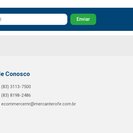
le Conosco
(83) 3113-7500
(83) 8198-2486
ecommercemr@mercanterofe.com.br