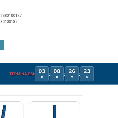
896380100187
6380100187
03
08
26
23
:
:
:
TERMINA EM:
D
H
M
S