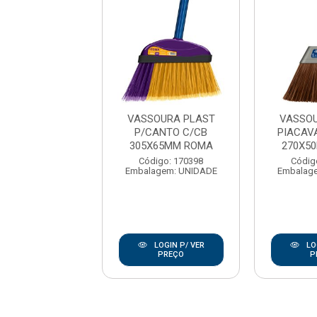
OURA PLAST
VASSOURA PLAST
VASSOU
OS DELIC C/CB
P/CANTO C/CB
PIACAV
X75MM ROMA
305X65MM ROMA
270X5
digo: 170403
Código: 170398
Códig
agem: CX-12UN
Embalagem: UNIDADE
Embalag
LOGIN P/ VER
LOGIN P/ VER
LO
PREÇO
PREÇO
P