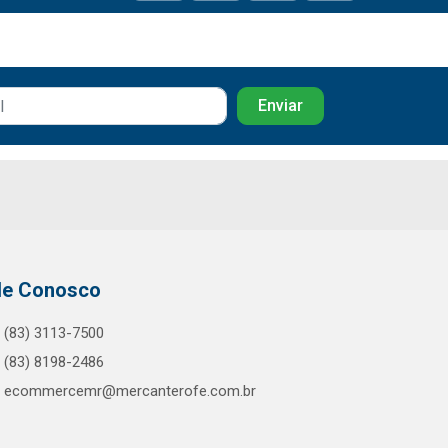
le Conosco
(83) 3113-7500
(83) 8198-2486
ecommercemr@mercanterofe.com.br