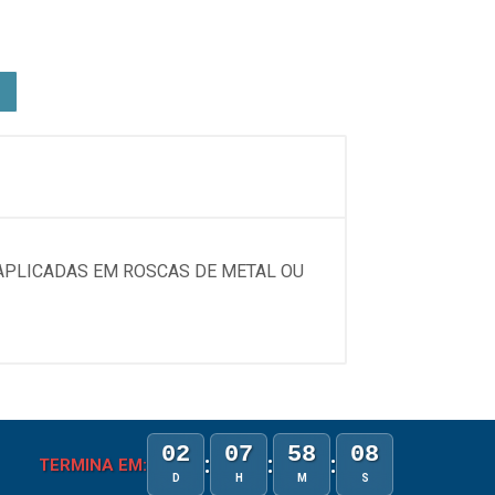
APLICADAS EM ROSCAS DE METAL OU
02
07
58
08
:
:
:
TERMINA EM:
D
H
M
S