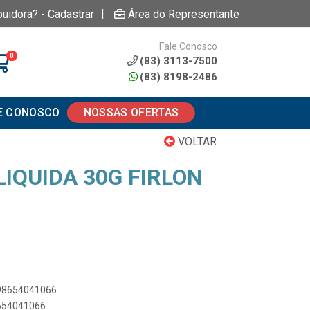
|
buidora? - Cadastrar
Área do Representante
Fale Conosco
0
(83) 3113-7500
(83) 8198-2486
E CONOSCO
NOSSAS OFERTAS
VOLTAR
IQUIDA 30G FIRLON
898654041066
8654041066