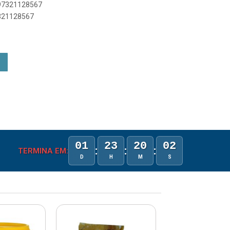
897321128567
7321128567
01
23
20
01
:
:
:
TERMINA EM:
D
H
M
S