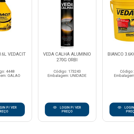
3.6L VEDACIT
VEDA CALHA ALUMINIO
BIANCO 3.6K
270G ORBI
go: 4448
Código: 173243
Código:
gem: GALAO
Embalagem: UNIDADE
Embalagem
GIN P/ VER
LOGIN P/ VER
LOGIN
REÇO
PREÇO
PRE