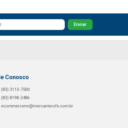
le Conosco
(83) 3113-7500
(83) 8198-2486
ecommercemr@mercanterofe.com.br