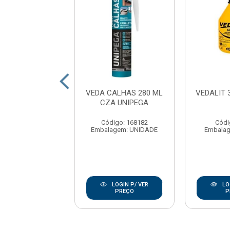
LIQUIDA PRETO
VEDA CALHAS 280 ML
VEDALIT 
 QUARTZOLIT
CZA UNIPEGA
digo: 20864
Código: 168182
Códi
lagem: BALDE
Embalagem: UNIDADE
Embala
LOGIN P/ VER
LOGIN P/ VER
LO
PREÇO
PREÇO
P